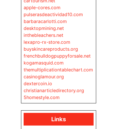
cartourism.net
apple-cores.com
pulserasdeactividad10.com
barbaracarlotti.com
desktopmining.net
inthebleachers.net
lexapro-rx-store.com
buyskincareproducts.org
frenchbulldogpuppyforsale.net
kogamasquid.com
themultiplicationtablechart.com
casinoglamour.org
dextercoin.io
christianarticledirectory.org
5homestyle.com
Links