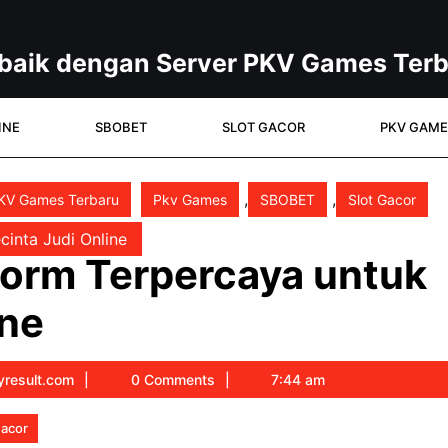
Terbaik dengan Server PKV Games Ter
INE
SBOBET
SLOT GACOR
PKV GAME
,
,
 PKV Games Terbaru
Pkv Games
SBOBET
Slot Gacor
inta Judi Online
orm Terpercaya untuk
ine
admin@technologyresult.com
result.com
0 Comments
7:44 am
Gacor