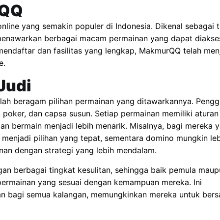
rQQ
nline yang semakin populer di Indonesia. Dikenal sebagai 
ini menawarkan berbagai macam permainan yang dapat diakse
daftar dan fasilitas yang lengkap, MakmurQQ telah men
e.
Judi
lah beragam pilihan permainan yang ditawarkannya. Peng
 poker, dan capsa susun. Setiap permainan memiliki aturan
an bermain menjadi lebih menarik. Misalnya, bagi mereka 
menjadi pilihan yang tepat, sementara domino mungkin leb
nan dengan strategi yang lebih mendalam.
n berbagai tingkat kesulitan, sehingga baik pemula maup
rmainan yang sesuai dengan kemampuan mereka. Ini
n bagi semua kalangan, memungkinkan mereka untuk bers