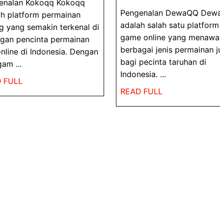
an
enalan Kokoqq Kokoqq
Pengenalan DewaQQ Dew
ah platform permainan
adalah salah satu platform
g yang semakin terkenal di
game online yang menawa
ngan pencinta permainan
berbagai jenis permainan j
online di Indonesia. Dengan
bagi pecinta taruhan di
am ...
Indonesia. ...
READ
 FULL
READ
READ FULL
FULL
FULL