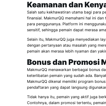
Keamanan dan Ken
Salah satu kekhawatiran utama bagi para pe
finansial. MakmurQQ memahami hal ini dan
para penggunanya. Platform ini menggunaka
sensitif, sehingga pemain dapat merasa ama
Selain itu, MakmurQQ juga menyediakan la
dengan pertanyaan atau masalah yang mere
pemain akan merasa lebih nyaman dan yakin 
Bonus dan Promosi 
MakmurQQ menawarkan berbagai bonus dan 
keterlibatan pemain yang sudah ada. Banyak 
MakmurQQ dikenal memiliki program bonus 
pendaftaran yang dapat langsung digunakan
Tidak hanya itu, pemain yang aktif juga b
Contohnya, dalam promosi tertentu, pemai