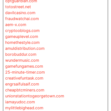
optguardian.com
totostreet.net
davilcasino.com
fraudwatchai.com
aem-x.com
cryptooblogs.com
gameuplevel.com
homethestyle.com
amuldistribution.com
borobuddur.com
wundermusic.com
gamefungames.com
25-minute-timer.com
creativefuntask.com
engrsaifulsaif.com
cheapbtcminers.com
unionstationtogeorgetown.com
iamayudoc.com
mylittlebighead.com