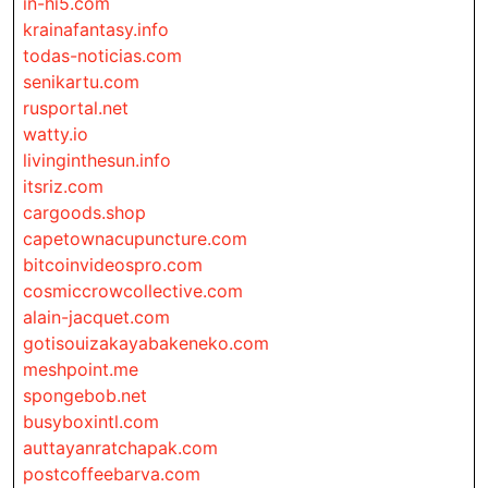
in-hi5.com
krainafantasy.info
todas-noticias.com
senikartu.com
rusportal.net
watty.io
livinginthesun.info
itsriz.com
cargoods.shop
capetownacupuncture.com
bitcoinvideospro.com
cosmiccrowcollective.com
alain-jacquet.com
gotisouizakayabakeneko.com
meshpoint.me
spongebob.net
busyboxintl.com
auttayanratchapak.com
postcoffeebarva.com