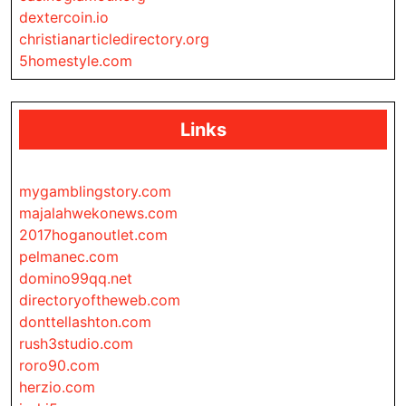
dextercoin.io
christianarticledirectory.org
5homestyle.com
Links
mygamblingstory.com
majalahwekonews.com
2017hoganoutlet.com
pelmanec.com
domino99qq.net
directoryoftheweb.com
donttellashton.com
rush3studio.com
roro90.com
herzio.com