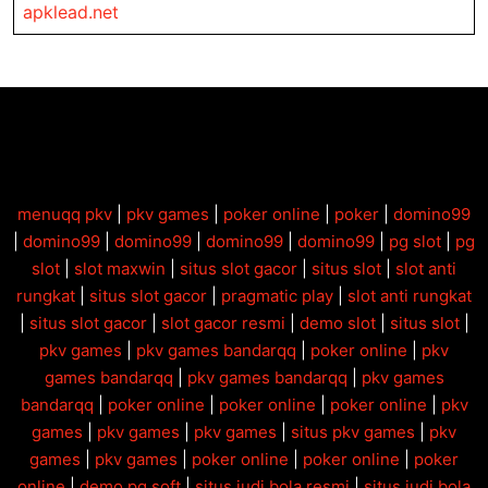
apklead.net
menuqq pkv
|
pkv games
|
poker online
|
poker
|
domino99
|
domino99
|
domino99
|
domino99
|
domino99
|
pg slot
|
pg
slot
|
slot maxwin
|
situs slot gacor
|
situs slot
|
slot anti
rungkat
|
situs slot gacor
|
pragmatic play
|
slot anti rungkat
|
situs slot gacor
|
slot gacor resmi
|
demo slot
|
situs slot
|
pkv games
|
pkv games bandarqq
|
poker online
|
pkv
games bandarqq
|
pkv games bandarqq
|
pkv games
bandarqq
|
poker online
|
poker online
|
poker online
|
pkv
games
|
pkv games
|
pkv games
|
situs pkv games
|
pkv
games
|
pkv games
|
poker online
|
poker online
|
poker
online
|
demo pg soft
|
situs judi bola resmi
|
situs judi bola