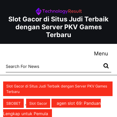
Skip
to
content
Slot Gacor di Situs Judi Terbaik
Skip
dengan Server PKV Games
to
Terbaru
content
Me
Menu
Search
for:
Slot Gacor di Situs Judi Terbaik dengan Server PKV Games
Terbaru
,
agen slot 69: Panduan
SBOBET
Slot Gacor
Lengkap untuk Pemula