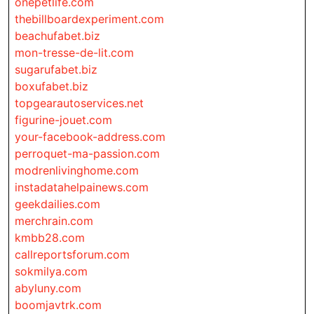
onepetlife.com
thebillboardexperiment.com
beachufabet.biz
mon-tresse-de-lit.com
sugarufabet.biz
boxufabet.biz
topgearautoservices.net
figurine-jouet.com
your-facebook-address.com
perroquet-ma-passion.com
modrenlivinghome.com
instadatahelpainews.com
geekdailies.com
merchrain.com
kmbb28.com
callreportsforum.com
sokmilya.com
abyluny.com
boomjavtrk.com