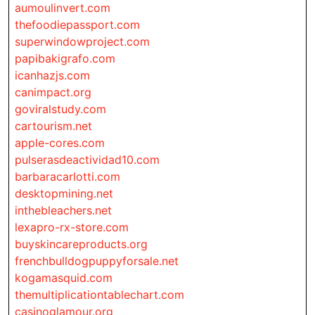
aumoulinvert.com
thefoodiepassport.com
superwindowproject.com
papibakigrafo.com
icanhazjs.com
canimpact.org
goviralstudy.com
cartourism.net
apple-cores.com
pulserasdeactividad10.com
barbaracarlotti.com
desktopmining.net
inthebleachers.net
lexapro-rx-store.com
buyskincareproducts.org
frenchbulldogpuppyforsale.net
kogamasquid.com
themultiplicationtablechart.com
casinoglamour.org