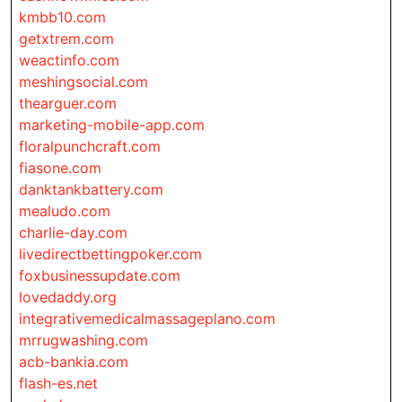
kmbb10.com
getxtrem.com
weactinfo.com
meshingsocial.com
thearguer.com
marketing-mobile-app.com
floralpunchcraft.com
fiasone.com
danktankbattery.com
mealudo.com
charlie-day.com
livedirectbettingpoker.com
foxbusinessupdate.com
lovedaddy.org
integrativemedicalmassageplano.com
mrrugwashing.com
acb-bankia.com
flash-es.net