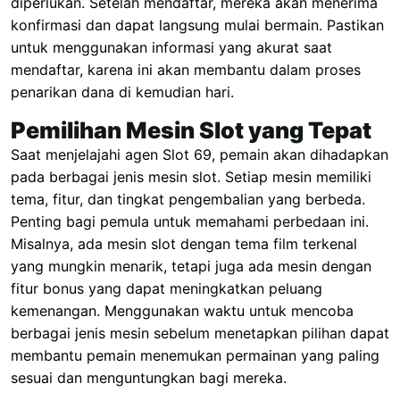
diperlukan. Setelah mendaftar, mereka akan menerima
konfirmasi dan dapat langsung mulai bermain. Pastikan
untuk menggunakan informasi yang akurat saat
mendaftar, karena ini akan membantu dalam proses
penarikan dana di kemudian hari.
Pemilihan Mesin Slot yang Tepat
Saat menjelajahi agen Slot 69, pemain akan dihadapkan
pada berbagai jenis mesin slot. Setiap mesin memiliki
tema, fitur, dan tingkat pengembalian yang berbeda.
Penting bagi pemula untuk memahami perbedaan ini.
Misalnya, ada mesin slot dengan tema film terkenal
yang mungkin menarik, tetapi juga ada mesin dengan
fitur bonus yang dapat meningkatkan peluang
kemenangan. Menggunakan waktu untuk mencoba
berbagai jenis mesin sebelum menetapkan pilihan dapat
membantu pemain menemukan permainan yang paling
sesuai dan menguntungkan bagi mereka.