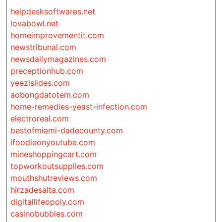
helpdesksoftwares.net
lovabowl.net
homeimprovementit.com
newstribunal.com
newsdailymagazines.com
preceptionhub.com
yeezislides.com
aobongdatotem.com
home-remedies-yeast-infection.com
electroreal.com
bestofmiami-dadecounty.com
ifoodieonyoutube.com
mineshoppingcart.com
topworkoutsupplies.com
mouthshutreviews.com
hirzadesalta.com
digitallifeopoly.com
casinobubbles.com