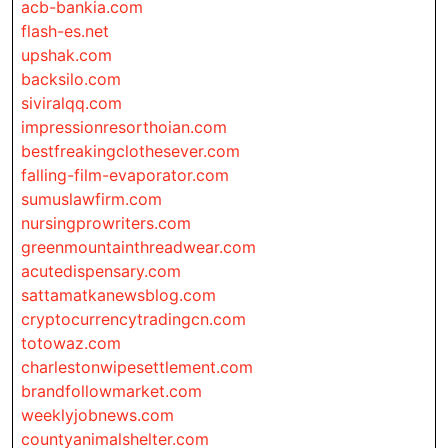
acb-bankia.com
flash-es.net
upshak.com
backsilo.com
siviralqq.com
impressionresorthoian.com
bestfreakingclothesever.com
falling-film-evaporator.com
sumuslawfirm.com
nursingprowriters.com
greenmountainthreadwear.com
acutedispensary.com
sattamatkanewsblog.com
cryptocurrencytradingcn.com
totowaz.com
charlestonwipesettlement.com
brandfollowmarket.com
weeklyjobnews.com
countyanimalshelter.com