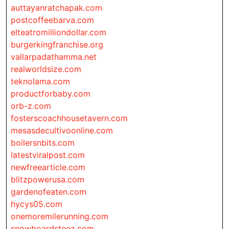
auttayanratchapak.com
postcoffeebarva.com
elteatromilliondollar.com
burgerkingfranchise.org
vallarpadathamma.net
realworldsize.com
teknolama.com
productforbaby.com
orb-z.com
fosterscoachhousetavern.com
mesasdecultivoonline.com
boilersnbits.com
latestviralpost.com
newfreearticle.com
blitzpowerusa.com
gardenofeaten.com
hycys05.com
onemoremilerunning.com
snowboardsteez.com