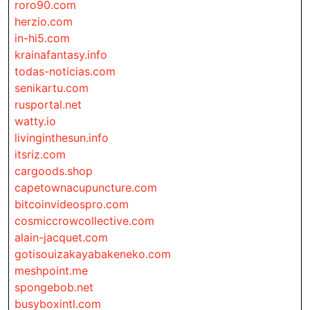
roro90.com
herzio.com
in-hi5.com
krainafantasy.info
todas-noticias.com
senikartu.com
rusportal.net
watty.io
livinginthesun.info
itsriz.com
cargoods.shop
capetownacupuncture.com
bitcoinvideospro.com
cosmiccrowcollective.com
alain-jacquet.com
gotisouizakayabakeneko.com
meshpoint.me
spongebob.net
busyboxintl.com