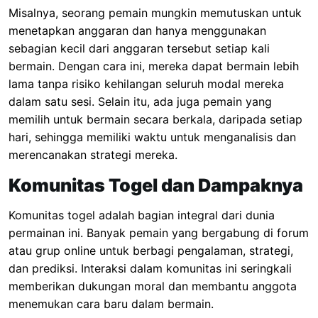
Misalnya, seorang pemain mungkin memutuskan untuk
menetapkan anggaran dan hanya menggunakan
sebagian kecil dari anggaran tersebut setiap kali
bermain. Dengan cara ini, mereka dapat bermain lebih
lama tanpa risiko kehilangan seluruh modal mereka
dalam satu sesi. Selain itu, ada juga pemain yang
memilih untuk bermain secara berkala, daripada setiap
hari, sehingga memiliki waktu untuk menganalisis dan
merencanakan strategi mereka.
Komunitas Togel dan Dampaknya
Komunitas togel adalah bagian integral dari dunia
permainan ini. Banyak pemain yang bergabung di forum
atau grup online untuk berbagi pengalaman, strategi,
dan prediksi. Interaksi dalam komunitas ini seringkali
memberikan dukungan moral dan membantu anggota
menemukan cara baru dalam bermain.