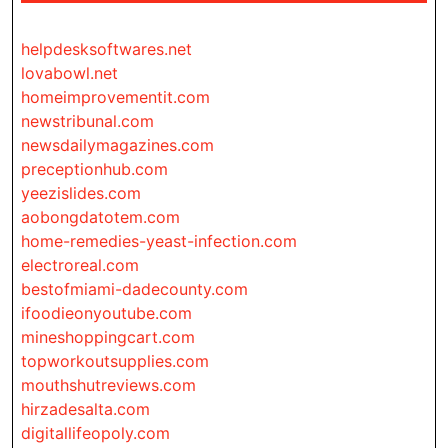
helpdesksoftwares.net
lovabowl.net
homeimprovementit.com
newstribunal.com
newsdailymagazines.com
preceptionhub.com
yeezislides.com
aobongdatotem.com
home-remedies-yeast-infection.com
electroreal.com
bestofmiami-dadecounty.com
ifoodieonyoutube.com
mineshoppingcart.com
topworkoutsupplies.com
mouthshutreviews.com
hirzadesalta.com
digitallifeopoly.com