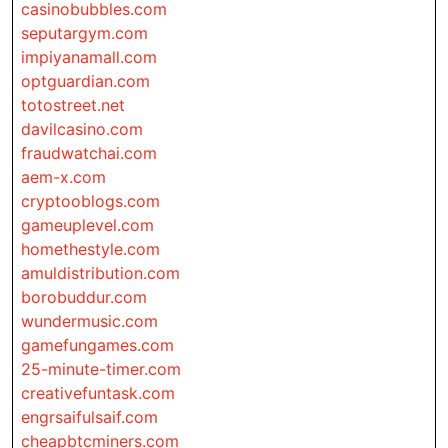
casinobubbles.com
seputargym.com
impiyanamall.com
optguardian.com
totostreet.net
davilcasino.com
fraudwatchai.com
aem-x.com
cryptooblogs.com
gameuplevel.com
homethestyle.com
amuldistribution.com
borobuddur.com
wundermusic.com
gamefungames.com
25-minute-timer.com
creativefuntask.com
engrsaifulsaif.com
cheapbtcminers.com