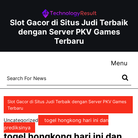
Skip
to
content
Slot Gacor di Situs Judi Terbaik
Skip
dengan Server PKV Games
to
Terbaru
content
Me
Menu
Search
for:
Slot Gacor di Situs Judi Terbaik dengan Server PKV Games
Terbaru
Uncategorized
togel hongkong hari ini dan
prediksinya
togel hongkong hari ini dan