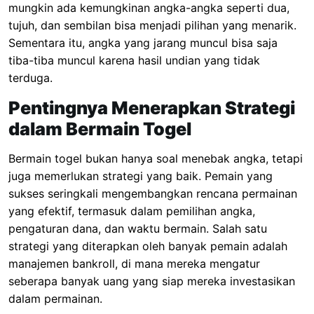
mungkin ada kemungkinan angka-angka seperti dua,
tujuh, dan sembilan bisa menjadi pilihan yang menarik.
Sementara itu, angka yang jarang muncul bisa saja
tiba-tiba muncul karena hasil undian yang tidak
terduga.
Pentingnya Menerapkan Strategi
dalam Bermain Togel
Bermain togel bukan hanya soal menebak angka, tetapi
juga memerlukan strategi yang baik. Pemain yang
sukses seringkali mengembangkan rencana permainan
yang efektif, termasuk dalam pemilihan angka,
pengaturan dana, dan waktu bermain. Salah satu
strategi yang diterapkan oleh banyak pemain adalah
manajemen bankroll, di mana mereka mengatur
seberapa banyak uang yang siap mereka investasikan
dalam permainan.