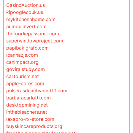
CasinoAuction.us
kipooglecouk.us
mykitchennhome.com
aumoulinvert.com
thefoodiepassport.com
superwindowproject.com
papibakigrafo.com
icanhazjs.com
canimpact.org
goviralstudy.com
cartourism.net
apple-cores.com
pulserasdeactividad10.com
barbaracarlotti.com
desktopmining.net
inthebleachers.net
lexapro-rx-store.com
buyskincareproducts.org