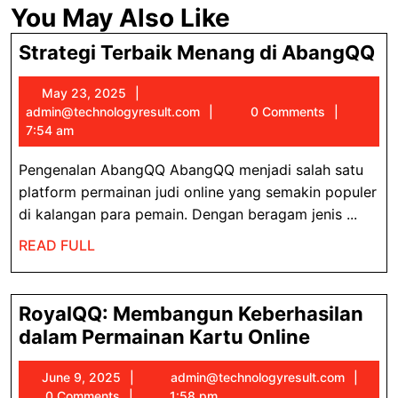
You May Also Like
St
Strategi Terbaik Menang di AbangQQ
Te
May
May 23, 2025
M
23,
admin@technologyresult.co
admin@technologyresult.com
0 Comments
di
2025
7:54 am
A
Pengenalan AbangQQ AbangQQ menjadi salah satu
platform permainan judi online yang semakin populer
di kalangan para pemain. Dengan beragam jenis ...
READ
READ FULL
FULL
RoyalQQ: Membangun Keberhasilan
RoyalQQ
dalam Permainan Kartu Online
Memban
June
adm
June 9, 2025
admin@technologyresult.com
Keberhas
9,
0 Comments
1:58 pm