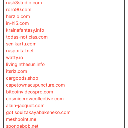
rush3studio.com
roro90.com
herzio.com
in-hi5.com
krainafantasy.info
todas-noticias.com
senikartu.com
rusportal.net
watty.io
livinginthesun.info
itsriz.com
cargoods.shop
capetownacupuncture.com
bitcoinvideospro.com
cosmiccrowcollective.com
alain-jacquet.com
gotisouizakayabakeneko.com
meshpoint.me
spongebob.net