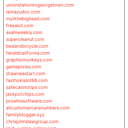
unionstationtogeorgetown.com
iamayudoc.com
mylittlebighead.com
freealot.com
asahiweekly.com
supercleanut.com
bedandbicycle.com
heraldcalifornia.com
graphicmonkeys.com
gamepixies.com
drawneastart.com
fasthokislot88.com
safecasinotips.com
jackpotchips.com
proelitesoftware.com
allcustomercarenumbers.com
familyblogger.xyz
chrisjohnslawgroup.com