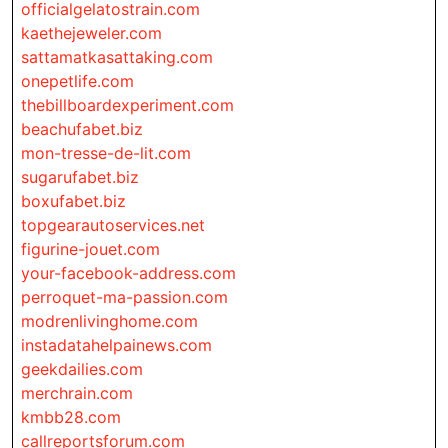
officialgelatostrain.com
kaethejeweler.com
sattamatkasattaking.com
onepetlife.com
thebillboardexperiment.com
beachufabet.biz
mon-tresse-de-lit.com
sugarufabet.biz
boxufabet.biz
topgearautoservices.net
figurine-jouet.com
your-facebook-address.com
perroquet-ma-passion.com
modrenlivinghome.com
instadatahelpainews.com
geekdailies.com
merchrain.com
kmbb28.com
callreportsforum.com