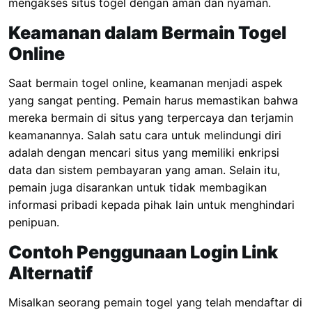
mengakses situs togel dengan aman dan nyaman.
Keamanan dalam Bermain Togel
Online
Saat bermain togel online, keamanan menjadi aspek
yang sangat penting. Pemain harus memastikan bahwa
mereka bermain di situs yang terpercaya dan terjamin
keamanannya. Salah satu cara untuk melindungi diri
adalah dengan mencari situs yang memiliki enkripsi
data dan sistem pembayaran yang aman. Selain itu,
pemain juga disarankan untuk tidak membagikan
informasi pribadi kepada pihak lain untuk menghindari
penipuan.
Contoh Penggunaan Login Link
Alternatif
Misalkan seorang pemain togel yang telah mendaftar di