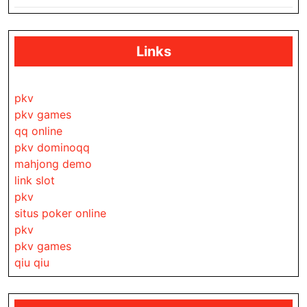
Links
pkv
pkv games
qq online
pkv dominoqq
mahjong demo
link slot
pkv
situs poker online
pkv
pkv games
qiu qiu