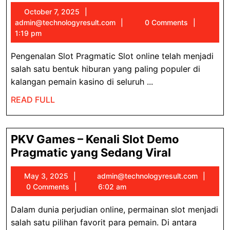
Slot
October
October 7, 2025
Pragmatic
7,
admin@technologyresult.co
admin@technologyresult.com
0 Comments
Terbaik
2025
1:19 pm
untuk
Pemula
Pengenalan Slot Pragmatic Slot online telah menjadi
salah satu bentuk hiburan yang paling populer di
kalangan pemain kasino di seluruh ...
READ
READ FULL
FULL
PKV Games – Kenali Slot Demo
PKV
Pragmatic yang Sedang Viral
Games
May
admi
May 3, 2025
admin@technologyresult.com
–
3,
0 Comments
6:02 am
Kenali
2025
Slot
Dalam dunia perjudian online, permainan slot menjadi
Demo
salah satu pilihan favorit para pemain. Di antara