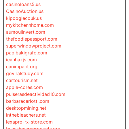
casinoloans5.us
CasinoAuction.us
kipooglecouk.us
mykitchennhome.com
aumoulinvert.com
thefoodiepassport.com
superwindowproject.com
papibakigrafo.com
icanhazjs.com
canimpact.org
goviralstudy.com
cartourism.net
apple-cores.com
pulserasdeactividad10.com
barbaracarlotti.com
desktopmining.net
inthebleachers.net
lexapro-rx-store.com
buyskincareproducts.org