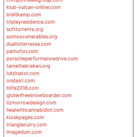
klub-vulcan-online.com
breitkamp.com
tripleyresidence.com
softtorrents.org
somosvulnerables.org
duatloterrassa.com
pamufon.com
porscheperformancedrive.com
tamethekraken.org
lutzinator.com
ondasrl.com
blife2016.com
glutenfreesnowboarder.com
lizmorrowdesign.com
healwithcannabidiol.com
kioskpages.com
trianglecurry.com
imagedum.com