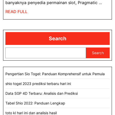
Pragmatic
banyaknya penyedia permainan slot, Pragmatic ...
yang
READ
READ FULL
Sedang
FULL
Viral
Search
Search
Pengertian Sio Togel: Panduan Komprehensif untuk Pemula
shio togel 2023 prediksi terbaru hari ini
Data SGP 4D Terbaru: Analisis dan Prediksi
Tabel Shio 2022: Panduan Lengkap
toto kl hari ini dan analisis hasil