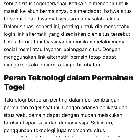
sebuah situs togel terkenal. Ketika dia mencoba untuk
masuk ke akun bermainnya, dia mendapati bahwa situs
tersebut tidak bisa diakses karena masalah teknis.
Dalam situasi seperti ini, penting untuk dia mengetahui
login link alternatif yang disediakan oleh situs tersebut.
Link alternatif ini biasanya diumumkan melalui media
sosial resmi atau layanan pelanggan situs. Dengan
menggunakan link alternatif, pemain tetap dapat
mengakses akun mereka tanpa hambatan.
Peran Teknologi dalam Permainan
Togel
Teknologi berperan penting dalam perkembangan
permainan togel saat ini. Dengan adanya aplikasi dan
situs web, pemain dapat dengan mudah melakukan
taruhan kapan saja dan di mana saja. Selain itu,
penggunaan teknologi juga membantu situs