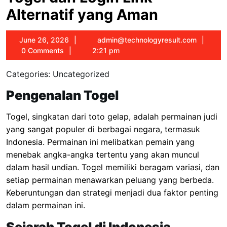
Alternatif yang Aman
June
adm
June 26, 2026
admin@technologyresult.com
26,
0 Comments
2:21 pm
2026
Categories:
Uncategorized
Pengenalan Togel
Togel, singkatan dari toto gelap, adalah permainan judi
yang sangat populer di berbagai negara, termasuk
Indonesia. Permainan ini melibatkan pemain yang
menebak angka-angka tertentu yang akan muncul
dalam hasil undian. Togel memiliki beragam variasi, dan
setiap permainan menawarkan peluang yang berbeda.
Keberuntungan dan strategi menjadi dua faktor penting
dalam permainan ini.