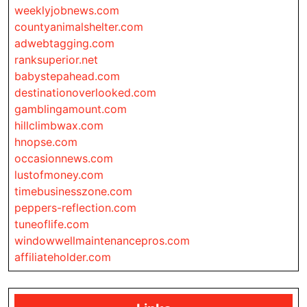
weeklyjobnews.com
countyanimalshelter.com
adwebtagging.com
ranksuperior.net
babystepahead.com
destinationoverlooked.com
gamblingamount.com
hillclimbwax.com
hnopse.com
occasionnews.com
lustofmoney.com
timebusinesszone.com
peppers-reflection.com
tuneoflife.com
windowwellmaintenancepros.com
affiliateholder.com