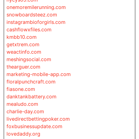
onemoremilerunning.com
snowboardsteez.com
instagrambioforgirls.com
cashflowxfiles.com
kmbb10.com
getxtrem.com
weactinfo.com
meshingsocial.com
thearguer.com
marketing-mobile-app.com
floralpunchcraft.com
fiasone.com
danktankbattery.com
mealudo.com
charlie-day.com
livedirectbettingpoker.com
foxbusinessupdate.com
lovedaddy.org