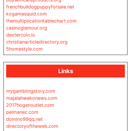
frenchbulldogpuppyforsale.net
kogamasquid.com
themultiplicationtablechart.com
casinoglamour.org
dextercoin.io
christianarticledirectory.org
5homestyle.com
Links
mygamblingstory.com
majalahwekonews.com
2017hoganoutlet.com
pelmanec.com
domino99qq.net
directoryoftheweb.com