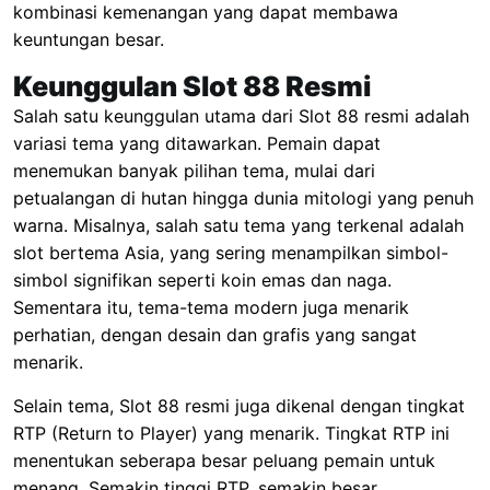
kombinasi kemenangan yang dapat membawa
keuntungan besar.
Keunggulan Slot 88 Resmi
Salah satu keunggulan utama dari Slot 88 resmi adalah
variasi tema yang ditawarkan. Pemain dapat
menemukan banyak pilihan tema, mulai dari
petualangan di hutan hingga dunia mitologi yang penuh
warna. Misalnya, salah satu tema yang terkenal adalah
slot bertema Asia, yang sering menampilkan simbol-
simbol signifikan seperti koin emas dan naga.
Sementara itu, tema-tema modern juga menarik
perhatian, dengan desain dan grafis yang sangat
menarik.
Selain tema, Slot 88 resmi juga dikenal dengan tingkat
RTP (Return to Player) yang menarik. Tingkat RTP ini
menentukan seberapa besar peluang pemain untuk
menang. Semakin tinggi RTP, semakin besar