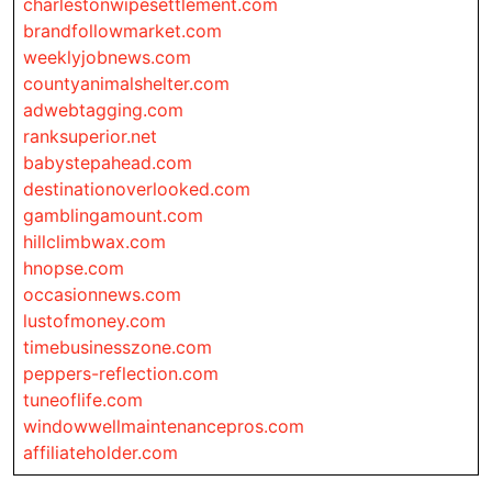
charlestonwipesettlement.com
brandfollowmarket.com
weeklyjobnews.com
countyanimalshelter.com
adwebtagging.com
ranksuperior.net
babystepahead.com
destinationoverlooked.com
gamblingamount.com
hillclimbwax.com
hnopse.com
occasionnews.com
lustofmoney.com
timebusinesszone.com
peppers-reflection.com
tuneoflife.com
windowwellmaintenancepros.com
affiliateholder.com