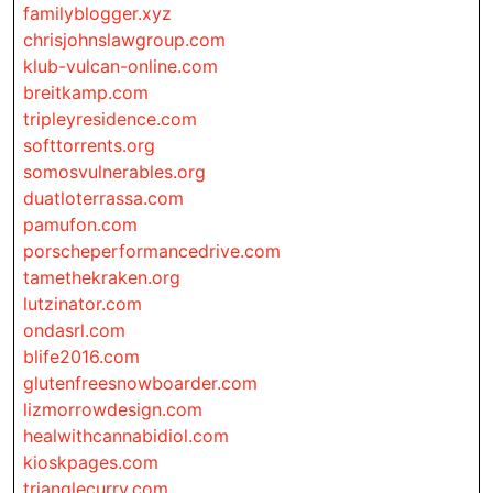
familyblogger.xyz
chrisjohnslawgroup.com
klub-vulcan-online.com
breitkamp.com
tripleyresidence.com
softtorrents.org
somosvulnerables.org
duatloterrassa.com
pamufon.com
porscheperformancedrive.com
tamethekraken.org
lutzinator.com
ondasrl.com
blife2016.com
glutenfreesnowboarder.com
lizmorrowdesign.com
healwithcannabidiol.com
kioskpages.com
trianglecurry.com