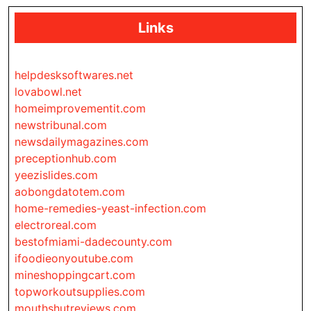
Links
helpdesksoftwares.net
lovabowl.net
homeimprovementit.com
newstribunal.com
newsdailymagazines.com
preceptionhub.com
yeezislides.com
aobongdatotem.com
home-remedies-yeast-infection.com
electroreal.com
bestofmiami-dadecounty.com
ifoodieonyoutube.com
mineshoppingcart.com
topworkoutsupplies.com
mouthshutreviews.com