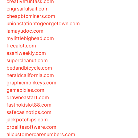
creativefuntask.com
engrsaifulsaif.com
cheapbtcminers.com
unionstationtogeorgetown.com
iamayudoc.com
mylittlebighead.com
freealot.com
asahiweekly.com
supercleanut.com
bedandbicycle.com
heraldcalifornia.com
graphicmonkeys.com
gamepixies.com
drawneastart.com
fasthokislot88.com
safecasinotips.com
jackpotchips.com
proelitesoftware.com
allcustomercarenumbers.com