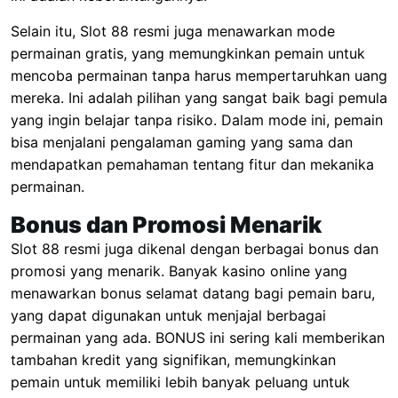
Selain itu, Slot 88 resmi juga menawarkan mode
permainan gratis, yang memungkinkan pemain untuk
mencoba permainan tanpa harus mempertaruhkan uang
mereka. Ini adalah pilihan yang sangat baik bagi pemula
yang ingin belajar tanpa risiko. Dalam mode ini, pemain
bisa menjalani pengalaman gaming yang sama dan
mendapatkan pemahaman tentang fitur dan mekanika
permainan.
Bonus dan Promosi Menarik
Slot 88 resmi juga dikenal dengan berbagai bonus dan
promosi yang menarik. Banyak kasino online yang
menawarkan bonus selamat datang bagi pemain baru,
yang dapat digunakan untuk menjajal berbagai
permainan yang ada. BONUS ini sering kali memberikan
tambahan kredit yang signifikan, memungkinkan
pemain untuk memiliki lebih banyak peluang untuk