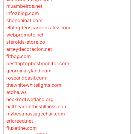
muambeiros.net
infozblog.com
chonbaihat.com
elblogdeoscargonzalez.com
webpromote.net
steroids-store.co
arteydecoracion.net
fithog.com
bestlaptopbestmonitor.com
georginaryland.com
roseandbasil.com
thewhitewhitelights.com
atdhe.ws
heckrodtwetland.org
halfheardinthestillness.com
mybestmassagechair.com
ericreed.net
fluxetine.com