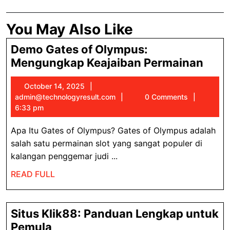
post:
post:
You May Also Like
Demo Gates of Olympus:
Dem
Mengungkap Keajaiban Permainan
Gate
October
October 14, 2025
of
14,
admin@technologyresult.co
admin@technologyresult.com
0 Comments
Olym
2025
6:33 pm
Men
Keaj
Apa Itu Gates of Olympus? Gates of Olympus adalah
Perm
salah satu permainan slot yang sangat populer di
kalangan penggemar judi ...
READ
READ FULL
FULL
Situs Klik88: Panduan Lengkap untuk
Situs
Pemula