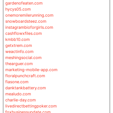
gardenofeaten.com
hycys05.com
onemoremilerunning.com
snowboardsteez.com
instagrambioforgirls.com
cashflowxfiles.com
kmbb10.com
getxtrem.com
weactinfo.com
meshingsocial.com
thearguer.com
marketing-mobile-app.com
floralpunchcraft.com
fiasone.com
danktankbattery.com
mealudo.com
charlie-day.com
livedirectbettingpoker.com
foxbusinessupdate.com