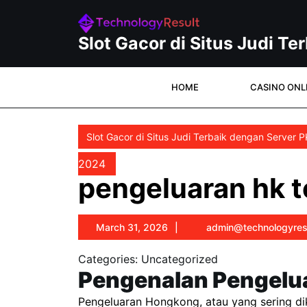
Skip
to
Slot Gacor di Situs Judi 
content
Skip
to
HOME
CASINO ONL
content
Slot Gacor di Situs Judi Terbaik dengan Server
2024
pengeluaran hk 
March
March 31, 2026
admin@technologyres
31,
2026
Categories:
Uncategorized
Pengenalan Pengelu
Pengeluaran Hongkong, atau yang sering dik