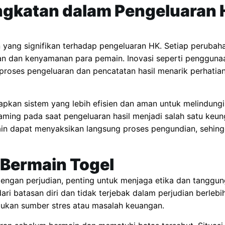
ngkatan dalam Pengeluaran
ng signifikan terhadap pengeluaran HK. Setiap perubaha
n dan kenyamanan para pemain. Inovasi seperti pengguna
roses pengeluaran dan pencatatan hasil menarik perhatia
pkan sistem yang lebih efisien dan aman untuk melindungi
treaming pada saat pengeluaran hasil menjadi salah satu keu
emain dapat menyaksikan langsung proses pengundian, sehin
 Bermain Togel
dengan perjudian, penting untuk menjaga etika dan tanggu
i batasan diri dan tidak terjebak dalam perjudian berlebi
 bukan sumber stres atau masalah keuangan.