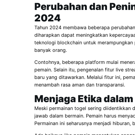
Perubahan dan Peni
2024
Tahun 2024 membawa beberapa perubahan ya
diharapkan dapat meningkatkan kepercayaa
teknologi blockchain untuk merampungkan p
banyak orang.
Contohnya, beberapa platform mulai menera
pemain. Selain itu, pengenalan fitur live s
baru yang ditawarkan. Melalui fitur ini, p
menambah rasa aman dan transparansi.
Menjaga Etika dalam
Meski permainan togel sering diidentikkan 
jawab dalam bermain. Pemain harus menyadar
Permainan ini seharusnya menjadi hiburan,