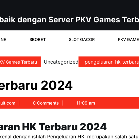
Terbaik dengan Server PKV Games Ter
INE
SBOBET
SLOT GACOR
PKV GAME
Uncategorized
pengeluaran hk terbar
 PKV Games Terbaru
terbaru 2024
admin@technologyresult.com
ult.com
0 Comments
11:09 am
aran HK Terbaru 2024
enal dengan istilah Pengeluaran HK, merupakan salah satu