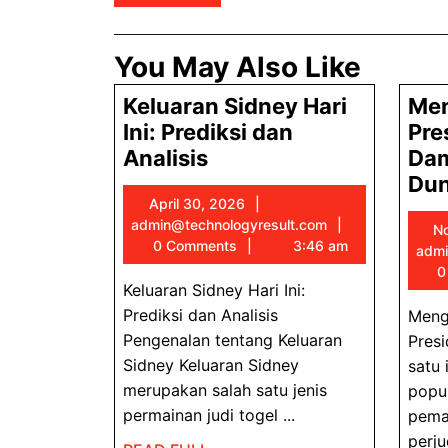
navigation
post:
You May Also Like
Keluaran Sidney Hari
Me
Ini: Prediksi dan
Pre
Keluaran
Analisis
Dam
Sidney
Dun
April
April 30, 2026
Hari
30,
admin@techno
admin@technologyresult.com
N
Ini:
2026
0 Comments
3:46 am
admi
Prediksi
0
dan
Keluaran Sidney Hari Ini:
Analisis
Prediksi dan Analisis
Meng
Pengenalan tentang Keluaran
Pres
Sidney Keluaran Sidney
satu 
merupakan salah satu jenis
popul
permainan judi togel ...
pemai
perju