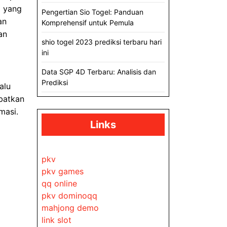
i yang
Pengertian Sio Togel: Panduan
an
Komprehensif untuk Pemula
an
shio togel 2023 prediksi terbaru hari
ini
Data SGP 4D Terbaru: Analisis dan
Prediksi
alu
ibatkan
masi.
Links
pkv
pkv games
qq online
pkv dominoqq
mahjong demo
link slot