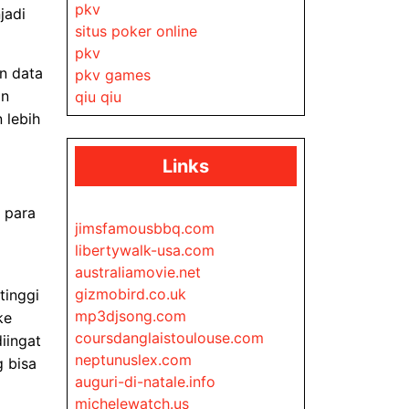
pkv
jadi
situs poker online
pkv
n data
pkv games
an
qiu qiu
 lebih
Links
 para
jimsfamousbbq.com
libertywalk-usa.com
australiamovie.net
gizmobird.co.uk
tinggi
mp3djsong.com
ke
coursdanglaistoulouse.com
iingat
neptunuslex.com
 bisa
auguri-di-natale.info
michelewatch.us