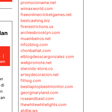
promocioname.net
post:
wimaxworld.com
freeonlinecricketgames.net
bestcashing.biz
firerestrictions.us
dan
archiesbrooklyn.com
muambeiros.net
infozblog.com
chonbaihat.com
eptember
3,
admin@technologyresult.com
m
elblogdeoscargonzalez.com
025
 am
webpromote.net
steroids-store.co
arteydecoracion.net
an
fithog.com
 di
bestlaptopbestmonitor.com
an
georginaryland.com
kan
roseandbasil.com
thewhitewhitelights.com
atdhe.ws