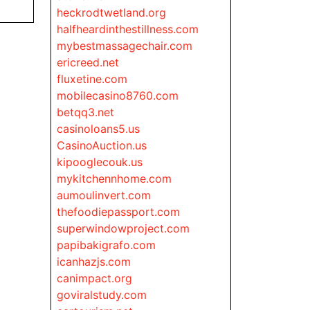
heckrodtwetland.org
halfheardinthestillness.com
mybestmassagechair.com
ericreed.net
fluxetine.com
mobilecasino8760.com
betqq3.net
casinoloans5.us
CasinoAuction.us
kipooglecouk.us
mykitchennhome.com
aumoulinvert.com
thefoodiepassport.com
superwindowproject.com
papibakigrafo.com
icanhazjs.com
canimpact.org
goviralstudy.com