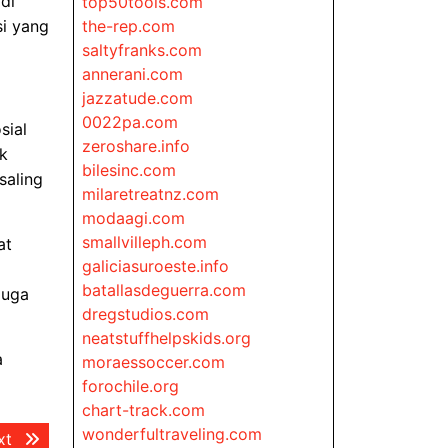
di
top50tools.com
si yang
the-rep.com
saltyfranks.com
annerani.com
jazzatude.com
0022pa.com
sial
zeroshare.info
hk
bilesinc.com
saling
milaretreatnz.com
modaagi.com
smallvilleph.com
at
galiciasuroeste.info
a
batallasdeguerra.com
juga
dregstudios.com
neatstuffhelpskids.org
a
moraessoccer.com
forochile.org
chart-track.com
wonderfultraveling.com
Next
xt