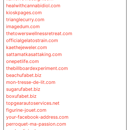
healwithcannabidiol.com
kioskpages.com
trianglecurry.com
imagedum.com
thetowerswellnessretreat.com
officialgelatostrain.com
kaethejeweler.com
sattamatkasattaking.com
onepetlife.com
thebillboardexperiment.com
beachufabet.biz
mon-tresse-de-lit.com
sugarufabet.biz
boxufabet.biz
topgearautoservices.net
figurine-jouet.com
your-facebook-address.com
perroquet-ma-passion.com