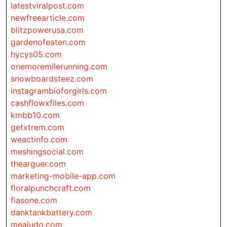
latestviralpost.com
newfreearticle.com
blitzpowerusa.com
gardenofeaten.com
hycys05.com
onemoremilerunning.com
snowboardsteez.com
instagrambioforgirls.com
cashflowxfiles.com
kmbb10.com
getxtrem.com
weactinfo.com
meshingsocial.com
thearguer.com
marketing-mobile-app.com
floralpunchcraft.com
fiasone.com
danktankbattery.com
mealudo.com