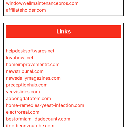
windowwellmaintenancepros.com
affiliateholder.com
Links
helpdesksoftwares.net
lovabowl.net
homeimprovementit.com
newstribunal.com
newsdailymagazines.com
preceptionhub.com
yeezislides.com
aobongdatotem.com
home-remedies-yeast-infection.com
electroreal.com
bestofmiami-dadecounty.com
ifoodieonyoutube.com