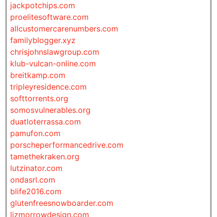
jackpotchips.com
proelitesoftware.com
allcustomercarenumbers.com
familyblogger.xyz
chrisjohnslawgroup.com
klub-vulcan-online.com
breitkamp.com
tripleyresidence.com
softtorrents.org
somosvulnerables.org
duatloterrassa.com
pamufon.com
porscheperformancedrive.com
tamethekraken.org
lutzinator.com
ondasrl.com
blife2016.com
glutenfreesnowboarder.com
lizmorrowdesign.com