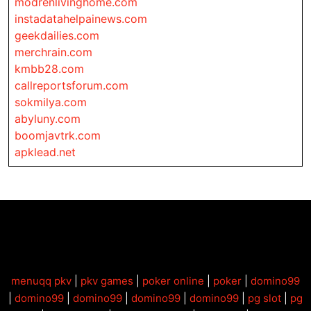
modrenlivinghome.com
instadatahelpainews.com
geekdailies.com
merchrain.com
kmbb28.com
callreportsforum.com
sokmilya.com
abyluny.com
boomjavtrk.com
apklead.net
menuqq pkv
|
pkv games
|
poker online
|
poker
|
domino99
|
domino99
|
domino99
|
domino99
|
domino99
|
pg slot
|
pg