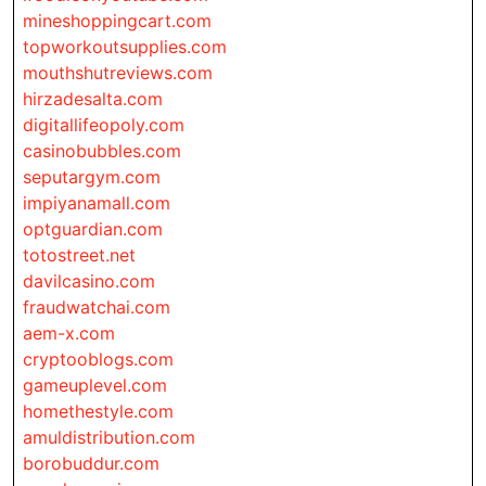
mineshoppingcart.com
topworkoutsupplies.com
mouthshutreviews.com
hirzadesalta.com
digitallifeopoly.com
casinobubbles.com
seputargym.com
impiyanamall.com
optguardian.com
totostreet.net
davilcasino.com
fraudwatchai.com
aem-x.com
cryptooblogs.com
gameuplevel.com
homethestyle.com
amuldistribution.com
borobuddur.com