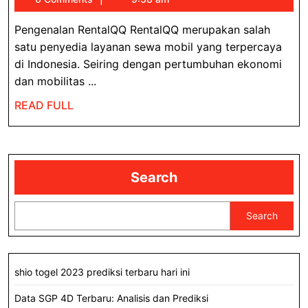
Mobil
2025
Terpercaya
Pengenalan RentalQQ RentalQQ merupakan salah
satu penyedia layanan sewa mobil yang terpercaya
di Indonesia. Seiring dengan pertumbuhan ekonomi
dan mobilitas ...
READ
READ FULL
FULL
Search
Search
shio togel 2023 prediksi terbaru hari ini
Data SGP 4D Terbaru: Analisis dan Prediksi