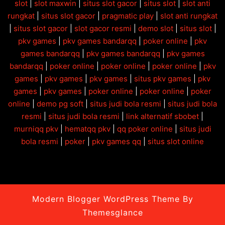
slot
|
slot maxwin
|
situs slot gacor
|
situs slot
|
slot anti
rungkat
|
situs slot gacor
|
pragmatic play
|
slot anti rungkat
|
situs slot gacor
|
slot gacor resmi
|
demo slot
|
situs slot
|
pkv games
|
pkv games bandarqq
|
poker online
|
pkv
games bandarqq
|
pkv games bandarqq
|
pkv games
bandarqq
|
poker online
|
poker online
|
poker online
|
pkv
games
|
pkv games
|
pkv games
|
situs pkv games
|
pkv
games
|
pkv games
|
poker online
|
poker online
|
poker
online
|
demo pg soft
|
situs judi bola resmi
|
situs judi bola
resmi
|
situs judi bola resmi
|
link alternatif sbobet
|
murniqq pkv
|
hematqq pkv
|
qq poker online
|
situs judi
bola resmi
|
poker
|
pkv games qq
|
situs slot online
Modern Blogger WordPress Theme
By
Themesglance