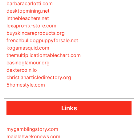
barbaracarlotti.com
desktopmining.net
inthebleachers.net
lexapro-rx-store.com
buyskincareproducts.org
frenchbulldogpuppyforsale.net
kogamasquid.com
themultiplicationtablechart.com
casinoglamour.org
dextercoin.io
christianarticledirectory.org
5homestyle.com
Links
mygamblingstory.com
majalahwekonews.com