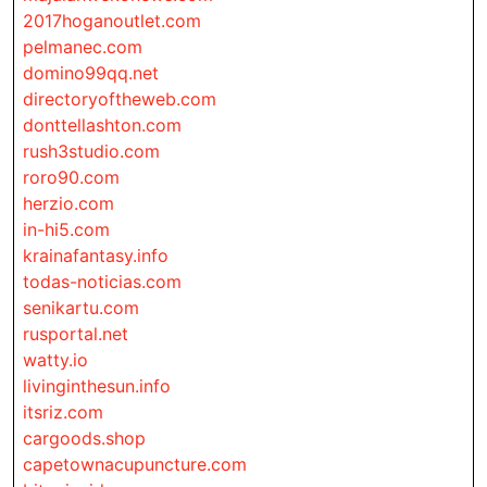
2017hoganoutlet.com
pelmanec.com
domino99qq.net
directoryoftheweb.com
donttellashton.com
rush3studio.com
roro90.com
herzio.com
in-hi5.com
krainafantasy.info
todas-noticias.com
senikartu.com
rusportal.net
watty.io
livinginthesun.info
itsriz.com
cargoods.shop
capetownacupuncture.com