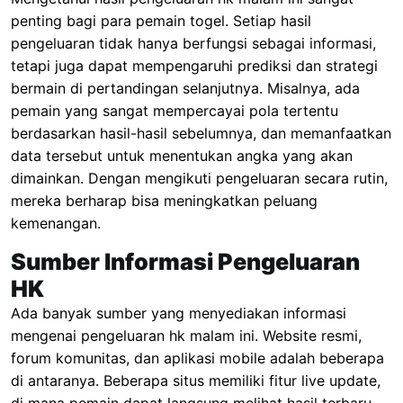
penting bagi para pemain togel. Setiap hasil
pengeluaran tidak hanya berfungsi sebagai informasi,
tetapi juga dapat mempengaruhi prediksi dan strategi
bermain di pertandingan selanjutnya. Misalnya, ada
pemain yang sangat mempercayai pola tertentu
berdasarkan hasil-hasil sebelumnya, dan memanfaatkan
data tersebut untuk menentukan angka yang akan
dimainkan. Dengan mengikuti pengeluaran secara rutin,
mereka berharap bisa meningkatkan peluang
kemenangan.
Sumber Informasi Pengeluaran
HK
Ada banyak sumber yang menyediakan informasi
mengenai pengeluaran hk malam ini. Website resmi,
forum komunitas, dan aplikasi mobile adalah beberapa
di antaranya. Beberapa situs memiliki fitur live update,