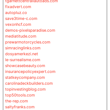
tgarnettcentrallautoads.com
fixadvert.com
autopluz.co
save3time-c.com
vexonhcf.com
demos-pixelsparadise.com
mediatitude.com
prewarmotorcycles.com
simracinglinks.com
dosyamerkezi.net
le-surrealisme.com
showcasebeauty.com
insurancepolicyexpert.com
statkeycompany.com
carolinadeckbuilders.com
topinvestingblog.com
top50tools.com
the-rep.com
saltyfranks.com