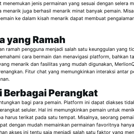
t menemukan jenis permainan yang sesuai dengan selera m
a menarik juga berhasil menarik minat banyak pemain. Misa
emain ke dalam kisah menarik dapat membuat pengalama
a yang Ramah
dan ramah pengguna menjadi salah satu keunggulan yang ti
memahami cara bermain dan menavigasi platform, bahkan t
ang menarik dan fasilitas yang mudah digunakan, Merlion
enangkan. Fitur chat yang memungkinkan interaksi antar 
nan.
 Berbagai Perangkat
tungkan bagi para pemain. Platform ini dapat diakses tida
 perangkat seluler. Hal ini memungkinkan pemain untuk meni
a harus terikat pada satu tempat. Misalnya, seorang pema
pat dengan mudah memainkan permainan favoritnya hany
akses ini tentu saja menjadi salah satu faktor yang men