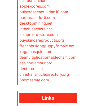
cartourism.net
apple-cores.com
pulserasdeactividad10.com
barbaracarlotti.com
desktopmining.net
inthebleachers.net
lexapro-rx-store.com
buyskincareproducts.org
frenchbulldogpuppyforsale.net
kogamasquid.com
themultiplicationtablechart.com
casinoglamour.org
dextercoin.io
christianarticledirectory.org
5homestyle.com
Links