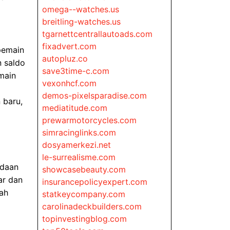
omega--watches.us
breitling-watches.us
tgarnettcentrallautoads.com
fixadvert.com
pemain
autopluz.co
 saldo
save3time-c.com
main
vexonhcf.com
demos-pixelsparadise.com
 baru,
mediatitude.com
prewarmotorcycles.com
simracinglinks.com
dosyamerkezi.net
le-surrealisme.com
adaan
showcasebeauty.com
ar dan
insurancepolicyexpert.com
ah
statkeycompany.com
carolinadeckbuilders.com
topinvestingblog.com