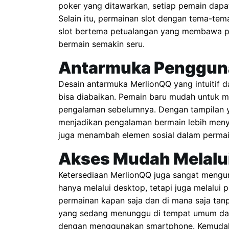
poker yang ditawarkan, setiap pemain dapa
Selain itu, permainan slot dengan tema-tem
slot bertema petualangan yang membawa p
bermain semakin seru.
Antarmuka Penggun
Desain antarmuka MerlionQQ yang intuitif 
bisa diabaikan. Pemain baru mudah untuk 
pengalaman sebelumnya. Dengan tampilan y
menjadikan pengalaman bermain lebih meny
juga menambah elemen sosial dalam permai
Akses Mudah Melalui
Ketersediaan MerlionQQ juga sangat mengun
hanya melalui desktop, tetapi juga melalui
permainan kapan saja dan di mana saja tanp
yang sedang menunggu di tempat umum da
dengan menggunakan smartphone. Kemudahan 