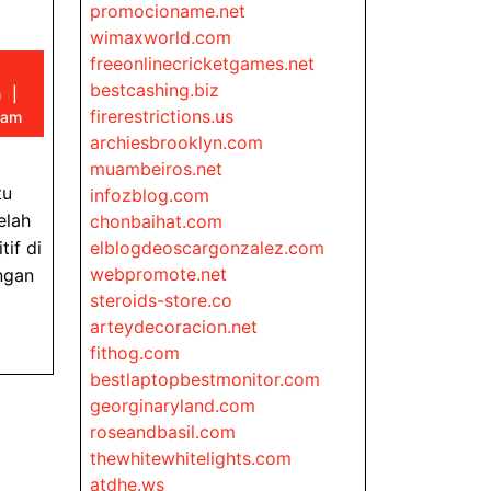
promocioname.net
Mengenal
wimaxworld.com
GoldenQQ:
freeonlinecricketgames.net
itus
bestcashing.biz
admin@technologyresult.com
m
erpercaya
firerestrictions.us
 am
ntuk
archiesbrooklyn.com
udi
muambeiros.net
nline
tu
infozblog.com
elah
chonbaihat.com
if di
elblogdeoscargonzalez.com
webpromote.net
ngan
steroids-store.co
arteydecoracion.net
fithog.com
bestlaptopbestmonitor.com
georginaryland.com
roseandbasil.com
thewhitewhitelights.com
atdhe.ws