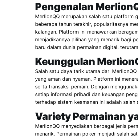
Pengenalan Merlion
MerlionQQ merupakan salah satu platform 
beberapa tahun terakhir, popularitasnya me
kalangan. Platform ini menawarkan beraga
menjadikannya pilihan yang menarik bagi 
baru dalam dunia permainan digital, terutam
Keunggulan Merlio
Salah satu daya tarik utama dari Merlion
yang aman dan nyaman. Platform ini mener
serta transaksi pemain. Dengan menggunak
setiap informasi pribadi dan keuangan peng
terhadap sistem keamanan ini adalah salah
Variety Permainan y
MerlionQQ menyediakan berbagai jenis perma
menarik. Permainan poker menjadi salah sat