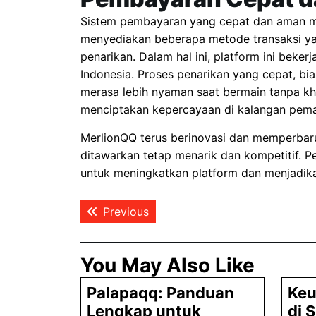
Sistem pembayaran yang cepat dan aman me
menyediakan beberapa metode transaksi y
penarikan. Dalam hal ini, platform ini beke
Indonesia. Proses penarikan yang cepat, 
merasa lebih nyaman saat bermain tanpa kh
menciptakan kepercayaan di kalangan pemain
MerlionQQ terus berinovasi dan memperba
ditawarkan tetap menarik dan kompetitif.
untuk meningkatkan platform dan menjadika
Post
Previous
Previous
navigation
post:
You May Also Like
Palapaqq: Panduan
Keu
Lengkap untuk
di 