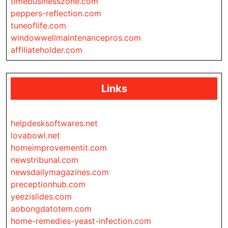
timebusinesszone.com
peppers-reflection.com
tuneoflife.com
windowwellmaintenancepros.com
affiliateholder.com
Links
helpdesksoftwares.net
lovabowl.net
homeimprovementit.com
newstribunal.com
newsdailymagazines.com
preceptionhub.com
yeezislides.com
aobongdatotem.com
home-remedies-yeast-infection.com