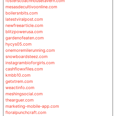
fosterscoachhousetavern.com
mesasdecultivoonline.com
boilersnbits.com
latestviralpost.com
newfreearticle.com
blitzpowerusa.com
gardenofeaten.com
hycys05.com
onemoremilerunning.com
snowboardsteez.com
instagrambioforgirls.com
cashflowxfiles.com
kmbb10.com
getxtrem.com
weactinfo.com
meshingsocial.com
thearguer.com
marketing-mobile-app.com
floralpunchcraft.com