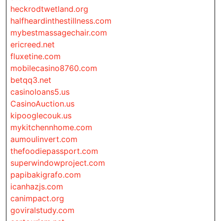
heckrodtwetland.org
halfheardinthestillness.com
mybestmassagechair.com
ericreed.net
fluxetine.com
mobilecasino8760.com
betqq3.net
casinoloans5.us
CasinoAuction.us
kipooglecouk.us
mykitchennhome.com
aumoulinvert.com
thefoodiepassport.com
superwindowproject.com
papibakigrafo.com
icanhazjs.com
canimpact.org
goviralstudy.com