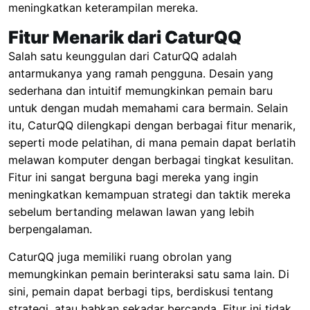
meningkatkan keterampilan mereka.
Fitur Menarik dari CaturQQ
Salah satu keunggulan dari CaturQQ adalah
antarmukanya yang ramah pengguna. Desain yang
sederhana dan intuitif memungkinkan pemain baru
untuk dengan mudah memahami cara bermain. Selain
itu, CaturQQ dilengkapi dengan berbagai fitur menarik,
seperti mode pelatihan, di mana pemain dapat berlatih
melawan komputer dengan berbagai tingkat kesulitan.
Fitur ini sangat berguna bagi mereka yang ingin
meningkatkan kemampuan strategi dan taktik mereka
sebelum bertanding melawan lawan yang lebih
berpengalaman.
CaturQQ juga memiliki ruang obrolan yang
memungkinkan pemain berinteraksi satu sama lain. Di
sini, pemain dapat berbagi tips, berdiskusi tentang
strategi, atau bahkan sekadar bercanda. Fitur ini tidak