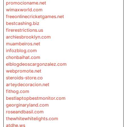
promocioname.net
wimaxworld.com
freeonlinecricketgames.net
bestcashing.biz
firerestrictions.us
archiesbrooklyn.com
muambeiros.net
infozblog.com
chonbaihat.com
elblogdeoscargonzalez.com
webpromote.net
steroids-store.co
arteydecoracion.net
fithog.com
bestlaptopbestmonitor.com
georginaryland.com
roseandbasil.com
thewhitewhitelights.com
atdhe.ws