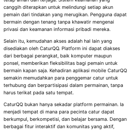
canggih diterapkan untuk melindungi setiap akun
pemain dari tindakan yang merugikan. Pengguna dapat
bermain dengan tenang tanpa khawatir mengenai
privasi dan keamanan informasi pribadi mereka.
Selain itu, kemudahan akses adalah hal lain yang
disediakan oleh CaturQQ. Platform ini dapat diakses
dari berbagai perangkat, baik komputer maupun
ponsel, memberikan fleksibilitas bagi pemain untuk
bermain kapan saja. Kehadiran aplikasi mobile CaturQQ
semakin memudahkan para penggemar catur untuk
terhubung dan berpartisipasi dalam permainan, tanpa
harus terikat pada satu tempat.
CaturQQ bukan hanya sekadar platform permainan. Ia
menjadi tempat di mana para pecinta catur dapat
berkumpul, berkompetisi, dan belajar bersama. Dengan
berbagai fitur interaktif dan komunitas yang aktif,