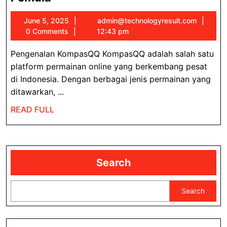
Panduan
June
adm
June 5, 2025
admin@technologyresult.com
Lengkap
5,
0 Comments
12:43 pm
untuk
2025
Pemula
Pengenalan KompasQQ KompasQQ adalah salah satu
platform permainan online yang berkembang pesat
di Indonesia. Dengan berbagai jenis permainan yang
ditawarkan, ...
READ
READ FULL
FULL
Search
Search