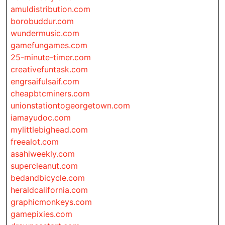
amuldistribution.com
borobuddur.com
wundermusic.com
gamefungames.com
25-minute-timer.com
creativefuntask.com
engrsaifulsaif.com
cheapbtcminers.com
unionstationtogeorgetown.com
iamayudoc.com
mylittlebighead.com
freealot.com
asahiweekly.com
supercleanut.com
bedandbicycle.com
heraldcalifornia.com
graphicmonkeys.com
gamepixies.com