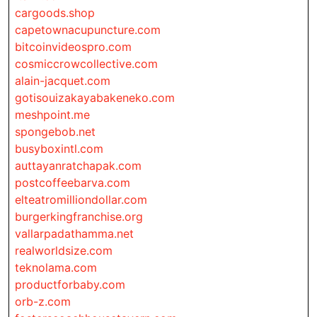
cargoods.shop
capetownacupuncture.com
bitcoinvideospro.com
cosmiccrowcollective.com
alain-jacquet.com
gotisouizakayabakeneko.com
meshpoint.me
spongebob.net
busyboxintl.com
auttayanratchapak.com
postcoffeebarva.com
elteatromilliondollar.com
burgerkingfranchise.org
vallarpadathamma.net
realworldsize.com
teknolama.com
productforbaby.com
orb-z.com