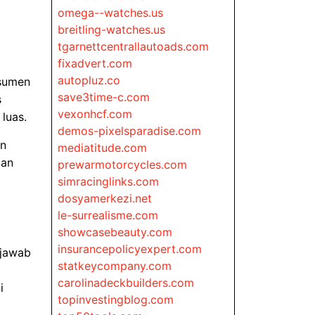
omega--watches.us
breitling-watches.us
tgarnettcentrallautoads.com
fixadvert.com
autopluz.co
nsumen
save3time-c.com
s
vexonhcf.com
luas.
demos-pixelsparadise.com
an
mediatitude.com
dan
prewarmotorcycles.com
simracinglinks.com
dosyamerkezi.net
le-surrealisme.com
showcasebeauty.com
insurancepolicyexpert.com
 jawab
statkeycompany.com
carolinadeckbuilders.com
i
topinvestingblog.com