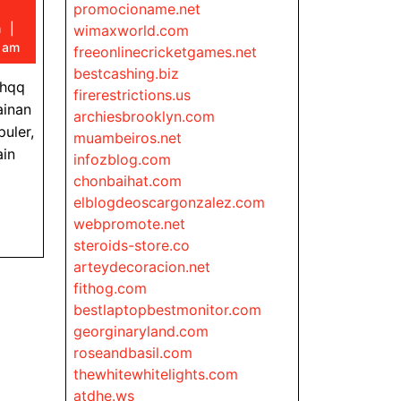
promocioname.net
admin@technologyresult.com
m
wimaxworld.com
 am
freeonlinecricketgames.net
bestcashing.biz
ahqq
firerestrictions.us
ainan
archiesbrooklyn.com
puler,
muambeiros.net
ain
infozblog.com
chonbaihat.com
elblogdeoscargonzalez.com
webpromote.net
steroids-store.co
arteydecoracion.net
fithog.com
bestlaptopbestmonitor.com
georginaryland.com
roseandbasil.com
thewhitewhitelights.com
atdhe.ws