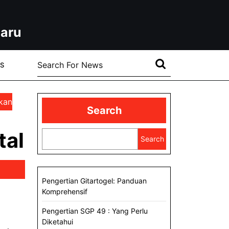
baru
Search
S
for:
kan
Search
tal
Search
Pengertian Gitartogel: Panduan
Komprehensif
Pengertian SGP 49 : Yang Perlu
Diketahui