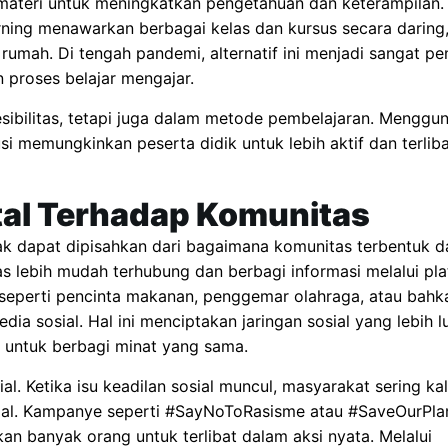
 materi untuk meningkatkan pengetahuan dan keterampilan.
rning menawarkan berbagai kelas dan kursus secara daring
rumah. Di tengah pandemi, alternatif ini menjadi sangat pe
 proses belajar mengajar.
sesibilitas, tetapi juga dalam metode pembelajaran. Menggu
kusi memungkinkan peserta didik untuk lebih aktif dan terlib
tal Terhadap Komunitas
idak dapat dipisahkan dari bagaimana komunitas terbentuk d
s lebih mudah terhubung dan berbagi informasi melalui pl
l seperti pencinta makanan, penggemar olahraga, atau bahk
a sosial. Hal ini menciptakan jaringan sosial yang lebih l
untuk berbagi minat yang sama.
al. Ketika isu keadilan sosial muncul, masyarakat sering kal
ial. Kampanye seperti #SayNoToRasisme atau #SaveOurPla
an banyak orang untuk terlibat dalam aksi nyata. Melalui