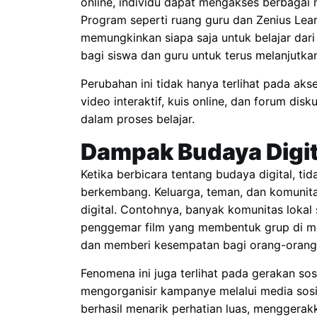
online, individu dapat mengakses berbagai
Program seperti ruang guru dan Zenius Lea
memungkinkan siapa saja untuk belajar dari 
bagi siswa dan guru untuk terus melanjutkan
Perubahan ini tidak hanya terlihat pada ak
video interaktif, kuis online, dan forum dis
dalam proses belajar.
Dampak Budaya Digi
Ketika berbicara tentang budaya digital, t
berkembang. Keluarga, teman, dan komunita
digital. Contohnya, banyak komunitas loka
penggemar film yang membentuk grup di medi
dan memberi kesempatan bagi orang-orang 
Fenomena ini juga terlihat pada gerakan sosi
mengorganisir kampanye melalui media sos
berhasil menarik perhatian luas, menggerakk