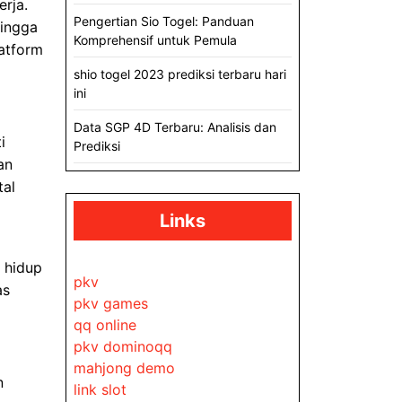
erja.
Pengertian Sio Togel: Panduan
hingga
Komprehensif untuk Pemula
latform
shio togel 2023 prediksi terbaru hari
ini
Data SGP 4D Terbaru: Analisis dan
i
Prediksi
an
tal
Links
 hidup
pkv
as
pkv games
qq online
pkv dominoqq
mahjong demo
n
link slot