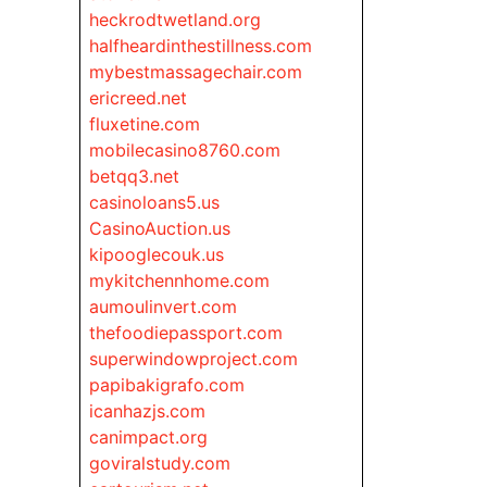
heckrodtwetland.org
halfheardinthestillness.com
mybestmassagechair.com
ericreed.net
fluxetine.com
mobilecasino8760.com
betqq3.net
casinoloans5.us
CasinoAuction.us
kipooglecouk.us
mykitchennhome.com
aumoulinvert.com
thefoodiepassport.com
superwindowproject.com
papibakigrafo.com
icanhazjs.com
canimpact.org
goviralstudy.com