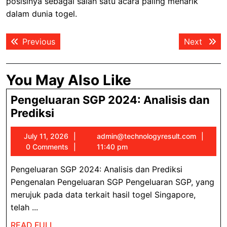
posisinya sebagai salah satu acara paling menarik
dalam dunia togel.
Post
Previous
Next
Previous
Next
navigation
post:
post:
You May Also Like
Pengeluaran SGP 2024: Analisis dan
Pengeluaran
Prediksi
SGP
July
admi
July 11, 2026
admin@technologyresult.com
2024:
11,
0 Comments
11:40 pm
Analisis
2026
dan
Pengeluaran SGP 2024: Analisis dan Prediksi
Prediksi
Pengenalan Pengeluaran SGP Pengeluaran SGP, yang
merujuk pada data terkait hasil togel Singapore,
telah ...
READ
READ FULL