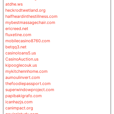
atdhe.ws
heckrodtwetland.org
halfheardinthestillness.com
mybestmassagechair.com
ericreed.net
fluxetine.com
mobilecasino8760.com
betqq3.net
casinoloans5.us
CasinoAuction.us
kipooglecouk.us
mykitchennhome.com
aumoulinvert.com
thefoodiepassport.com
superwindowproject.com
papibakigrafo.com
icanhazjs.com
canimpact.org