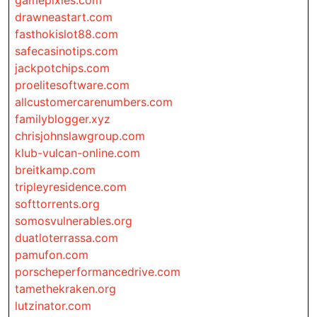
gamepixies.com
drawneastart.com
fasthokislot88.com
safecasinotips.com
jackpotchips.com
proelitesoftware.com
allcustomercarenumbers.com
familyblogger.xyz
chrisjohnslawgroup.com
klub-vulcan-online.com
breitkamp.com
tripleyresidence.com
softtorrents.org
somosvulnerables.org
duatloterrassa.com
pamufon.com
porscheperformancedrive.com
tamethekraken.org
lutzinator.com