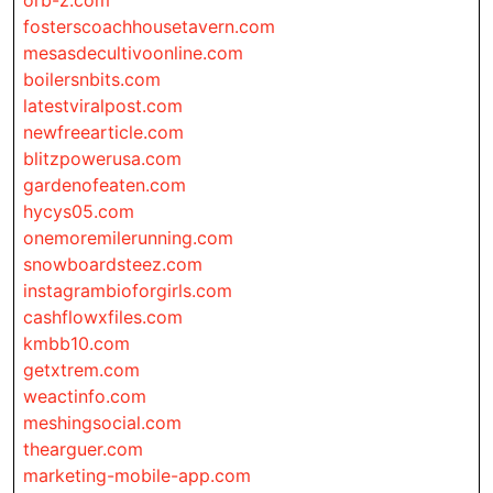
orb-z.com
fosterscoachhousetavern.com
mesasdecultivoonline.com
boilersnbits.com
latestviralpost.com
newfreearticle.com
blitzpowerusa.com
gardenofeaten.com
hycys05.com
onemoremilerunning.com
snowboardsteez.com
instagrambioforgirls.com
cashflowxfiles.com
kmbb10.com
getxtrem.com
weactinfo.com
meshingsocial.com
thearguer.com
marketing-mobile-app.com