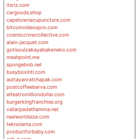
itsriz.com
cargoods.shop
capetownacupuncture.com
bitcoinvideospro.com
cosmiccrowcollective.com
alain-jacquet.com
gotisouizakayabakeneko.com
meshpoint.me
spongebob.net
busyboxintl.com
auttayanratchapak.com
postcoffeebarva.com
elteatromilliondollar.com
burgerkingfranchise.org
vallarpadathamma.net
realworldsize.com
teknolama.com
productforbaby.com