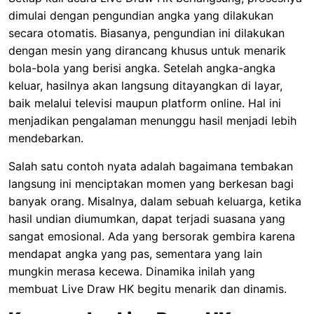
dimulai dengan pengundian angka yang dilakukan
secara otomatis. Biasanya, pengundian ini dilakukan
dengan mesin yang dirancang khusus untuk menarik
bola-bola yang berisi angka. Setelah angka-angka
keluar, hasilnya akan langsung ditayangkan di layar,
baik melalui televisi maupun platform online. Hal ini
menjadikan pengalaman menunggu hasil menjadi lebih
mendebarkan.
Salah satu contoh nyata adalah bagaimana tembakan
langsung ini menciptakan momen yang berkesan bagi
banyak orang. Misalnya, dalam sebuah keluarga, ketika
hasil undian diumumkan, dapat terjadi suasana yang
sangat emosional. Ada yang bersorak gembira karena
mendapat angka yang pas, sementara yang lain
mungkin merasa kecewa. Dinamika inilah yang
membuat Live Draw HK begitu menarik dan dinamis.