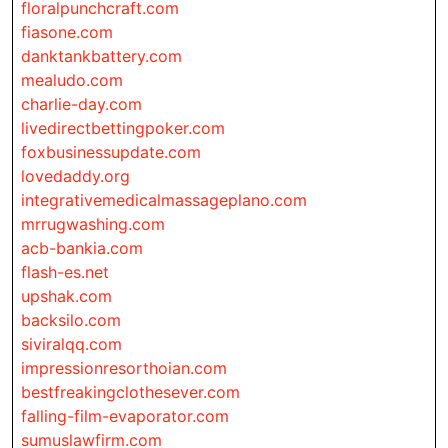
floralpunchcraft.com
fiasone.com
danktankbattery.com
mealudo.com
charlie-day.com
livedirectbettingpoker.com
foxbusinessupdate.com
lovedaddy.org
integrativemedicalmassageplano.com
mrrugwashing.com
acb-bankia.com
flash-es.net
upshak.com
backsilo.com
siviralqq.com
impressionresorthoian.com
bestfreakingclothesever.com
falling-film-evaporator.com
sumuslawfirm.com