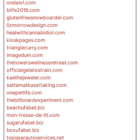
ondasrl.com
blife2016.com
glutenfreesnowboarder.com
lizmorrowdesign.com
healwithcannabidiol.com
kioskpages.com
trianglecurry.com
imagedum.com
thetowerswellnessretreat.com
officialgelatostrain.com
kaethejeweler.com
sattamatkasattaking.com
onepetlife.com
thebillboardexperiment.com
beachufabet.biz
mon-tresse-de-lit.com
sugarufabet.biz
boxufabet.biz
topgearautoservices.net