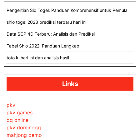
Pengertian Sio Togel: Panduan Komprehensif untuk Pemula
shio togel 2023 prediksi terbaru hari ini
Data SGP 4D Terbaru: Analisis dan Prediksi
Tabel Shio 2022: Panduan Lengkap
toto kl hari ini dan analisis hasil
Links
pkv
pkv games
qq online
pkv dominoqq
mahjong demo