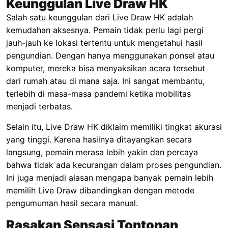
Keunggulan Live Draw HK
Salah satu keunggulan dari Live Draw HK adalah
kemudahan aksesnya. Pemain tidak perlu lagi pergi
jauh-jauh ke lokasi tertentu untuk mengetahui hasil
pengundian. Dengan hanya menggunakan ponsel atau
komputer, mereka bisa menyaksikan acara tersebut
dari rumah atau di mana saja. Ini sangat membantu,
terlebih di masa-masa pandemi ketika mobilitas
menjadi terbatas.
Selain itu, Live Draw HK diklaim memiliki tingkat akurasi
yang tinggi. Karena hasilnya ditayangkan secara
langsung, pemain merasa lebih yakin dan percaya
bahwa tidak ada kecurangan dalam proses pengundian.
Ini juga menjadi alasan mengapa banyak pemain lebih
memilih Live Draw dibandingkan dengan metode
pengumuman hasil secara manual.
Rasakan Sensasi Tontonan