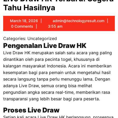
Tahu Hasilnya
March
ad
March 18, 2026
admin@technologyresult.com
18,
0 Comments
3:55 am
2026
Categories:
Uncategorized
Pengenalan Live Draw HK
Live Draw HK merupakan salah satu acara yang paling
dinantikan oleh para pecinta togel, khususnya di
kalangan masyarakat Indonesia. Acara ini memberikan
kesempatan bagi para pemain untuk mengetahui hasil
secara langsung tanpa perlu menunggu lama. Dengan
adanya Live Draw, semua orang bisa melihat
pengundian angka secara real-time, memberikan rasa
transparansi yang lebih besar bagi para peserta.
Proses Live Draw
Setiap kali acara Live Draw HK berlangsung, prosesnya