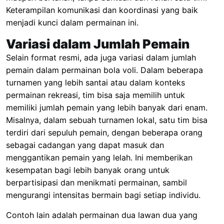
Keterampilan komunikasi dan koordinasi yang baik
menjadi kunci dalam permainan ini.
Variasi dalam Jumlah Pemain
Selain format resmi, ada juga variasi dalam jumlah
pemain dalam permainan bola voli. Dalam beberapa
turnamen yang lebih santai atau dalam konteks
permainan rekreasi, tim bisa saja memilih untuk
memiliki jumlah pemain yang lebih banyak dari enam.
Misalnya, dalam sebuah turnamen lokal, satu tim bisa
terdiri dari sepuluh pemain, dengan beberapa orang
sebagai cadangan yang dapat masuk dan
menggantikan pemain yang lelah. Ini memberikan
kesempatan bagi lebih banyak orang untuk
berpartisipasi dan menikmati permainan, sambil
mengurangi intensitas bermain bagi setiap individu.
Contoh lain adalah permainan dua lawan dua yang