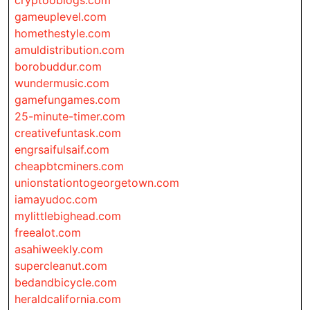
cryptooblogs.com
gameuplevel.com
homethestyle.com
amuldistribution.com
borobuddur.com
wundermusic.com
gamefungames.com
25-minute-timer.com
creativefuntask.com
engrsaifulsaif.com
cheapbtcminers.com
unionstationtogeorgetown.com
iamayudoc.com
mylittlebighead.com
freealot.com
asahiweekly.com
supercleanut.com
bedandbicycle.com
heraldcalifornia.com