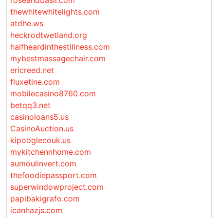
roseandbasil.com
thewhitewhitelights.com
atdhe.ws
heckrodtwetland.org
halfheardinthestillness.com
mybestmassagechair.com
ericreed.net
fluxetine.com
mobilecasino8760.com
betqq3.net
casinoloans5.us
CasinoAuction.us
kipooglecouk.us
mykitchennhome.com
aumoulinvert.com
thefoodiepassport.com
superwindowproject.com
papibakigrafo.com
icanhazjs.com