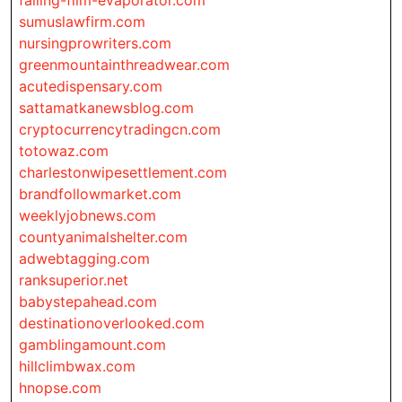
falling-film-evaporator.com
sumuslawfirm.com
nursingprowriters.com
greenmountainthreadwear.com
acutedispensary.com
sattamatkanewsblog.com
cryptocurrencytradingcn.com
totowaz.com
charlestonwipesettlement.com
brandfollowmarket.com
weeklyjobnews.com
countyanimalshelter.com
adwebtagging.com
ranksuperior.net
babystepahead.com
destinationoverlooked.com
gamblingamount.com
hillclimbwax.com
hnopse.com