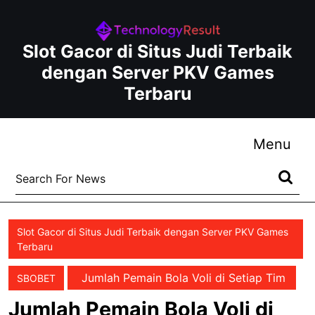
Skip
to
content
Slot Gacor di Situs Judi Terbaik
Skip
dengan Server PKV Games
to
Terbaru
content
Me
Menu
Search
for:
Slot Gacor di Situs Judi Terbaik dengan Server PKV Games
Terbaru
Jumlah Pemain Bola Voli di Setiap Tim
SBOBET
Jumlah Pemain Bola Voli di