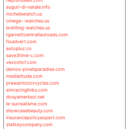
neptunuslex.com
auguri-di-natale.info
michelewatch.us
omega--watches.us
breitling-watches.us
tgarnettcentrallautoads.com
fixadvert.com
autopluz.co
save3time-c.com
vexonhcf.com
demos-pixelsparadise.com
mediatitude.com
prewarmotorcycles.com
simracinglinks.com
dosyamerkezi.net
le-surrealisme.com
showcasebeauty.com
insurancepolicyexpert.com
statkeycompany.com