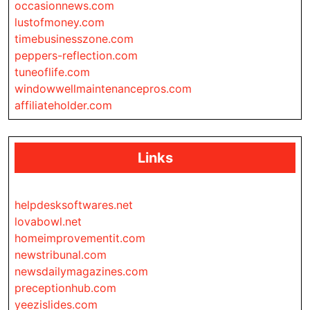
occasionnews.com
lustofmoney.com
timebusinesszone.com
peppers-reflection.com
tuneoflife.com
windowwellmaintenancepros.com
affiliateholder.com
Links
helpdesksoftwares.net
lovabowl.net
homeimprovementit.com
newstribunal.com
newsdailymagazines.com
preceptionhub.com
yeezislides.com