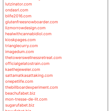
lutzinator.com
ondasrl.com
blife2016.com
glutenfreesnowboarder.com
lizmorrowdesign.com
healwithcannabidiol.com
kioskpages.com
trianglecurry.com
imagedum.com
thetowerswellnessretreat.com
officialgelatostrain.com
kaethejeweler.com
sattamatkasattaking.com
onepetlife.com
thebillboardexperiment.com
beachufabet.biz
mon-tresse-de-lit.com
sugarufabet.biz