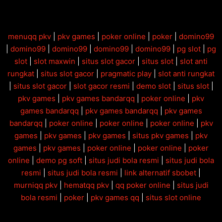
menuqq pkv
|
pkv games
|
poker online
|
poker
|
domino99
|
domino99
|
domino99
|
domino99
|
domino99
|
pg slot
|
pg
slot
|
slot maxwin
|
situs slot gacor
|
situs slot
|
slot anti
rungkat
|
situs slot gacor
|
pragmatic play
|
slot anti rungkat
|
situs slot gacor
|
slot gacor resmi
|
demo slot
|
situs slot
|
pkv games
|
pkv games bandarqq
|
poker online
|
pkv
games bandarqq
|
pkv games bandarqq
|
pkv games
bandarqq
|
poker online
|
poker online
|
poker online
|
pkv
games
|
pkv games
|
pkv games
|
situs pkv games
|
pkv
games
|
pkv games
|
poker online
|
poker online
|
poker
online
|
demo pg soft
|
situs judi bola resmi
|
situs judi bola
resmi
|
situs judi bola resmi
|
link alternatif sbobet
|
murniqq pkv
|
hematqq pkv
|
qq poker online
|
situs judi
bola resmi
|
poker
|
pkv games qq
|
situs slot online