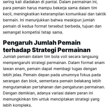
sering kali diadakan di pantai. Dalam permainan ini,
para pemain harus mampu bekerja sama dalam tim
kecil, meningkatkan keterampilan komunikasi dan taktik
bermain. Ini menunjukkan bahwa meskipun jumlah
pemain di kedua format tersebut berbeda, tujuan dan
semangat kompetisi tetap sama.
Pengaruh Jumlah Pemain
terhadap Strategi Permainan
Jumlah pemain dalam tim bola voli secara langsung
mempengaruhi strategi permainan. Dalam format enam
lawan enam, pemain dapat membagi tugas dengan
lebih jelas. Pemain depan pada umumnya fokus pada
serangan dan blok, sementara pemain belakang lebih
mengutamakan pertahanan dan pengaturan permainan.
Dengan demikian, adanya variasi dalam peran ini
memungkinkan tim untuk menciptakan strategi yang
lebih kompleks.