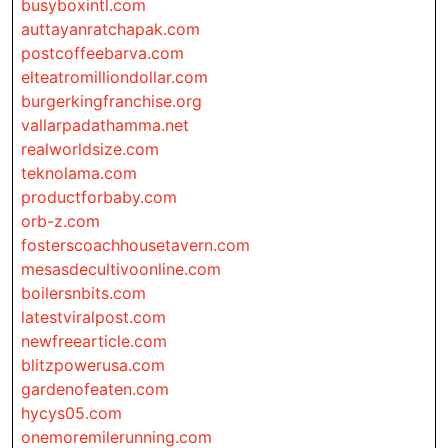
busyboxintl.com
auttayanratchapak.com
postcoffeebarva.com
elteatromilliondollar.com
burgerkingfranchise.org
vallarpadathamma.net
realworldsize.com
teknolama.com
productforbaby.com
orb-z.com
fosterscoachhousetavern.com
mesasdecultivoonline.com
boilersnbits.com
latestviralpost.com
newfreearticle.com
blitzpowerusa.com
gardenofeaten.com
hycys05.com
onemoremilerunning.com