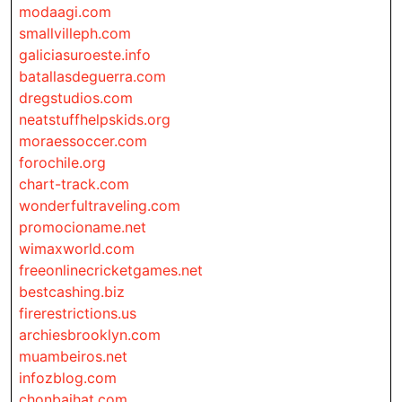
modaagi.com
smallvilleph.com
galiciasuroeste.info
batallasdeguerra.com
dregstudios.com
neatstuffhelpskids.org
moraessoccer.com
forochile.org
chart-track.com
wonderfultraveling.com
promocioname.net
wimaxworld.com
freeonlinecricketgames.net
bestcashing.biz
firerestrictions.us
archiesbrooklyn.com
muambeiros.net
infozblog.com
chonbaihat.com