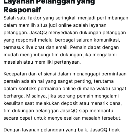
Layanan Pelanggan yang
Responsif
Salah satu faktor yang seringkali menjadi pertimbangan
dalam memilih situs judi online adalah layanan
pelanggan. JasaQQ menyediakan dukungan pelanggan
yang responsif melalui berbagai saluran komunikasi,
termasuk live chat dan email. Pemain dapat dengan
mudah menghubungi tim dukungan jika mengalami
masalah atau memiliki pertanyaan.
Kecepatan dan efisiensi dalam menanggapi permintaan
pemain adalah hal yang sangat penting, terutama
dalam konteks permainan online di mana waktu sangat
berharga. Misalnya, jika seorang pemain mengalami
kesulitan saat melakukan deposit atau menarik dana,
tim dukungan pelanggan JasaQQ siap membantu
secara cepat untuk menyelesaikan masalah tersebut.
Dengan layanan pelanggan yang baik, JasaQQ tidak