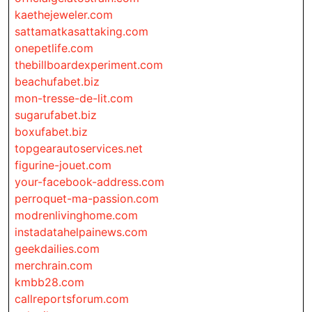
kaethejeweler.com
sattamatkasattaking.com
onepetlife.com
thebillboardexperiment.com
beachufabet.biz
mon-tresse-de-lit.com
sugarufabet.biz
boxufabet.biz
topgearautoservices.net
figurine-jouet.com
your-facebook-address.com
perroquet-ma-passion.com
modrenlivinghome.com
instadatahelpainews.com
geekdailies.com
merchrain.com
kmbb28.com
callreportsforum.com