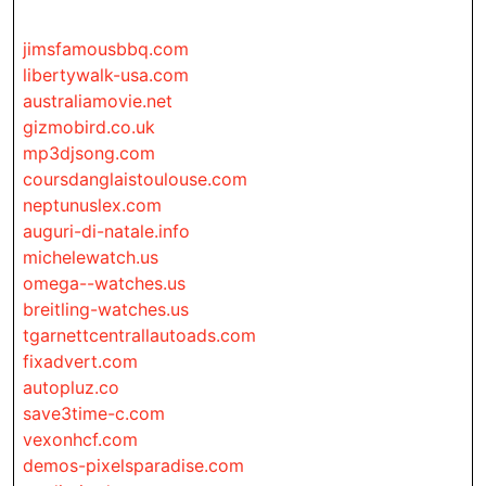
jimsfamousbbq.com
libertywalk-usa.com
australiamovie.net
gizmobird.co.uk
mp3djsong.com
coursdanglaistoulouse.com
neptunuslex.com
auguri-di-natale.info
michelewatch.us
omega--watches.us
breitling-watches.us
tgarnettcentrallautoads.com
fixadvert.com
autopluz.co
save3time-c.com
vexonhcf.com
demos-pixelsparadise.com