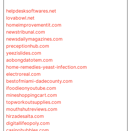
helpdesksoftwares.net
lovabowl.net
homeimprovementit.com
newstribunal.com
newsdailymagazines.com
preceptionhub.com
yeezislides.com
aobongdatotem.com
home-remedies-yeast-infection.com
electroreal.com
bestofmiami-dadecounty.com
ifoodieonyoutube.com
mineshoppingcart.com
topworkoutsupplies.com
mouthshutreviews.com
hirzadesalta.com
digitallifeopoly.com
casinobubbles.com