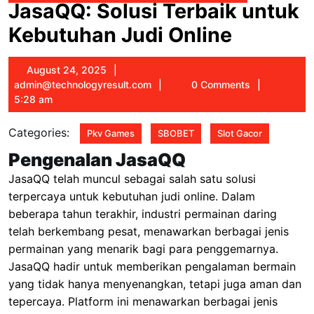
JasaQQ: Solusi Terbaik untuk
Kebutuhan Judi Online
August
August 24, 2025
24,
admin@technologyresult.com
admin@technologyresult.com
0 Comments
2025
5:28 am
Categories:
Pkv Games
SBOBET
Slot Gacor
Pengenalan JasaQQ
JasaQQ telah muncul sebagai salah satu solusi
terpercaya untuk kebutuhan judi online. Dalam
beberapa tahun terakhir, industri permainan daring
telah berkembang pesat, menawarkan berbagai jenis
permainan yang menarik bagi para penggemarnya.
JasaQQ hadir untuk memberikan pengalaman bermain
yang tidak hanya menyenangkan, tetapi juga aman dan
tepercaya. Platform ini menawarkan berbagai jenis