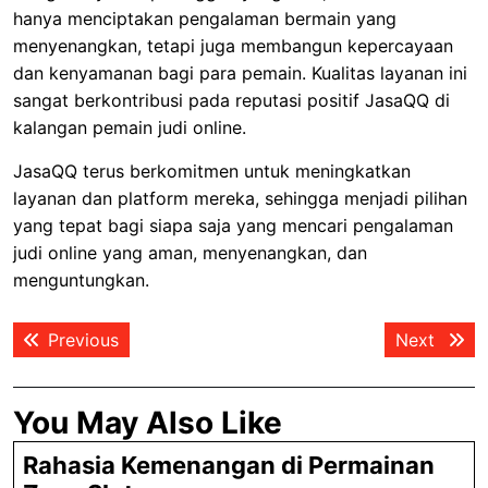
hanya menciptakan pengalaman bermain yang
menyenangkan, tetapi juga membangun kepercayaan
dan kenyamanan bagi para pemain. Kualitas layanan ini
sangat berkontribusi pada reputasi positif JasaQQ di
kalangan pemain judi online.
JasaQQ terus berkomitmen untuk meningkatkan
layanan dan platform mereka, sehingga menjadi pilihan
yang tepat bagi siapa saja yang mencari pengalaman
judi online yang aman, menyenangkan, dan
menguntungkan.
Post
Previous
Next
Previous
Next
navigation
post:
post:
You May Also Like
Rahasia Kemenangan di Permainan