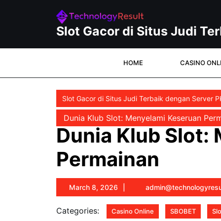
Skip
to
Slot Gacor di Situs Judi 
content
Skip
to
HOME
CASINO ONL
content
Slot Gacor di Situs Judi Terbaik dengan Server
Dunia Klub Slot: Menyelami Keseruan Per
Dunia Klub Slot:
Permainan
March
March 8, 2026
admin@technologyresu
8,
2026
Categories:
Casino Online
SBOBET
Sl