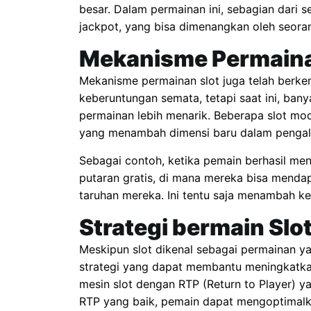
besar. Dalam permainan ini, sebagian dari s
jackpot, yang bisa dimenangkan oleh seora
Mekanisme Permainan
Mekanisme permainan slot juga telah berk
keberuntungan semata, tetapi saat ini, ban
permainan lebih menarik. Beberapa slot mode
yang menambah dimensi baru dalam pengal
Sebagai contoh, ketika pemain berhasil me
putaran gratis, di mana mereka bisa mend
taruhan mereka. Ini tentu saja menambah k
Strategi bermain Slo
Meskipun slot dikenal sebagai permainan 
strategi yang dapat membantu meningkatkan
mesin slot dengan RTP (Return to Player) 
RTP yang baik, pemain dapat mengoptimal