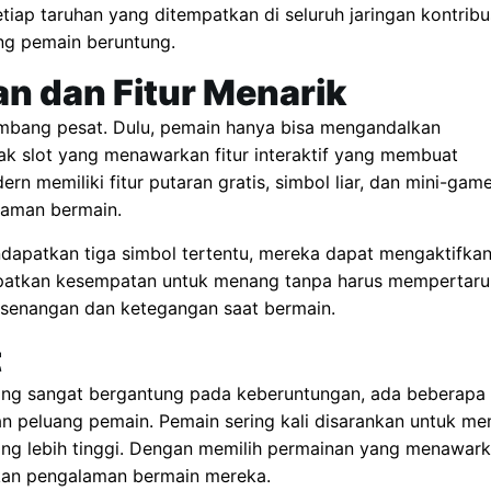
etiap taruhan yang ditempatkan di seluruh jaringan kontribu
ng pemain beruntung.
 dan Fitur Menarik
embang pesat. Dulu, pemain hanya bisa mengandalkan
yak slot yang menawarkan fitur interaktif yang membuat
rn memiliki fitur putaran gratis, simbol liar, dan mini-gam
aman bermain.
ndapatkan tiga simbol tertentu, mereka dapat mengaktifka
apatkan kesempatan untuk menang tanpa harus mempertar
esenangan dan ketegangan saat bermain.
t
yang sangat bergantung pada keberuntungan, ada beberapa
 peluang pemain. Pemain sering kali disarankan untuk mem
yang lebih tinggi. Dengan memilih permainan yang menawar
kan pengalaman bermain mereka.