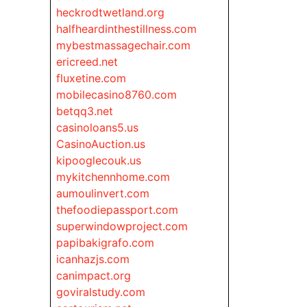
heckrodtwetland.org
halfheardinthestillness.com
mybestmassagechair.com
ericreed.net
fluxetine.com
mobilecasino8760.com
betqq3.net
casinoloans5.us
CasinoAuction.us
kipooglecouk.us
mykitchennhome.com
aumoulinvert.com
thefoodiepassport.com
superwindowproject.com
papibakigrafo.com
icanhazjs.com
canimpact.org
goviralstudy.com