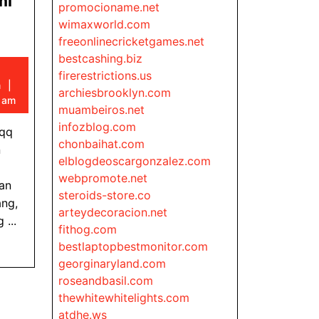
mi
promocioname.net
wimaxworld.com
:
freeonlinecricketgames.net
ami
bestcashing.biz
eptember
firerestrictions.us
5,
admin@technologyresult.com
m
archiesbrooklyn.com
025
 am
nan
muambeiros.net
infozblog.com
rqq
chonbaihat.com
n
elblogdeoscargonzalez.com
webpromote.net
an
steroids-store.co
ng,
arteydecoracion.net
...
fithog.com
bestlaptopbestmonitor.com
georginaryland.com
roseandbasil.com
thewhitewhitelights.com
atdhe.ws