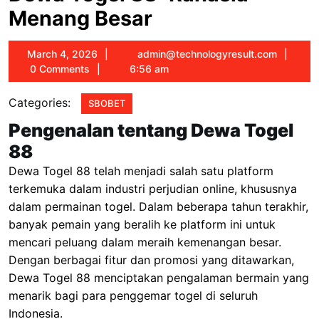
Menang Besar
March
adm
March 4, 2026
admin@technologyresult.com
4,
0 Comments
6:56 am
2026
Categories:
SBOBET
Pengenalan tentang Dewa Togel
88
Dewa Togel 88 telah menjadi salah satu platform
terkemuka dalam industri perjudian online, khususnya
dalam permainan togel. Dalam beberapa tahun terakhir,
banyak pemain yang beralih ke platform ini untuk
mencari peluang dalam meraih kemenangan besar.
Dengan berbagai fitur dan promosi yang ditawarkan,
Dewa Togel 88 menciptakan pengalaman bermain yang
menarik bagi para penggemar togel di seluruh
Indonesia.