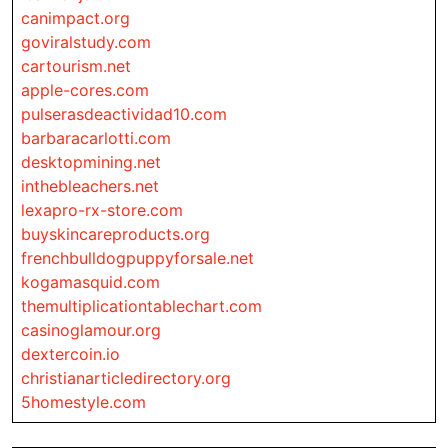
canimpact.org
goviralstudy.com
cartourism.net
apple-cores.com
pulserasdeactividad10.com
barbaracarlotti.com
desktopmining.net
inthebleachers.net
lexapro-rx-store.com
buyskincareproducts.org
frenchbulldogpuppyforsale.net
kogamasquid.com
themultiplicationtablechart.com
casinoglamour.org
dextercoin.io
christianarticledirectory.org
5homestyle.com