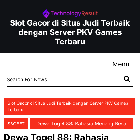
Skip
to
content
Slot Gacor di Situs Judi Terbaik
Skip
dengan Server PKV Games
to
Terbaru
content
Me
Menu
Search
for:
Slot Gacor di Situs Judi Terbaik dengan Server PKV Games
Terbaru
Dewa Togel 88: Rahasia Menang Besar
SBOBET
Dewa Togel 88: Rahasia