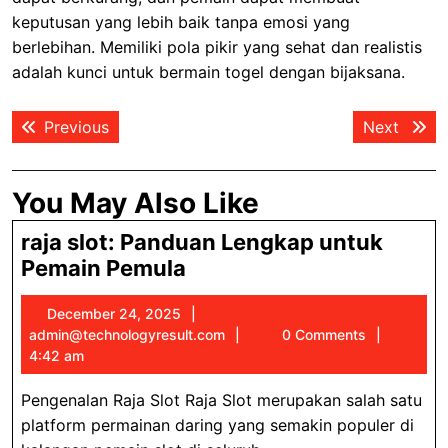
keputusan yang lebih baik tanpa emosi yang
berlebihan. Memiliki pola pikir yang sehat dan realistis
adalah kunci untuk bermain togel dengan bijaksana.
Post
Previous
Next
Previous
Next
navigation
post:
post:
You May Also Like
raja slot: Panduan Lengkap untuk
raja
Pemain Pemula
slot:
December
December 24, 2025
Panduan
24,
admin@technologyresult.co
admin@technologyresult.com
0 Comments
Lengkap
2025
4:42 am
untuk
Pemain
Pengenalan Raja Slot Raja Slot merupakan salah satu
Pemula
platform permainan daring yang semakin populer di