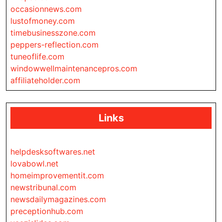
occasionnews.com
lustofmoney.com
timebusinesszone.com
peppers-reflection.com
tuneoflife.com
windowwellmaintenancepros.com
affiliateholder.com
Links
helpdesksoftwares.net
lovabowl.net
homeimprovementit.com
newstribunal.com
newsdailymagazines.com
preceptionhub.com