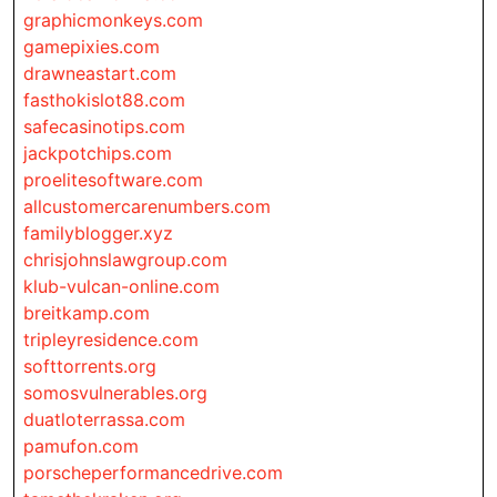
graphicmonkeys.com
gamepixies.com
drawneastart.com
fasthokislot88.com
safecasinotips.com
jackpotchips.com
proelitesoftware.com
allcustomercarenumbers.com
familyblogger.xyz
chrisjohnslawgroup.com
klub-vulcan-online.com
breitkamp.com
tripleyresidence.com
softtorrents.org
somosvulnerables.org
duatloterrassa.com
pamufon.com
porscheperformancedrive.com