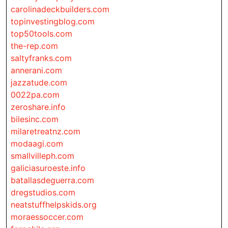
carolinadeckbuilders.com
topinvestingblog.com
top50tools.com
the-rep.com
saltyfranks.com
annerani.com
jazzatude.com
0022pa.com
zeroshare.info
bilesinc.com
milaretreatnz.com
modaagi.com
smallvilleph.com
galiciasuroeste.info
batallasdeguerra.com
dregstudios.com
neatstuffhelpskids.org
moraessoccer.com