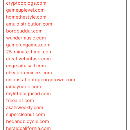
cryptooblogs.com
gameuplevel.com
homethestyle.com
amuldistribution.com
borobuddur.com
wundermusic.com
gamefungames.com
25-minute-timer.com
creativefuntask.com
engrsaifulsaif.com
cheapbtcminers.com
unionstationtogeorgetown.com
iamayudoc.com
mylittlebighead.com
freealot.com
asahiweekly.com
supercleanut.com
bedandbicycle.com
heraldcalifornia.com