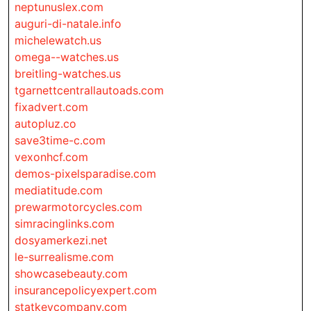
neptunuslex.com
auguri-di-natale.info
michelewatch.us
omega--watches.us
breitling-watches.us
tgarnettcentrallautoads.com
fixadvert.com
autopluz.co
save3time-c.com
vexonhcf.com
demos-pixelsparadise.com
mediatitude.com
prewarmotorcycles.com
simracinglinks.com
dosyamerkezi.net
le-surrealisme.com
showcasebeauty.com
insurancepolicyexpert.com
statkeycompany.com