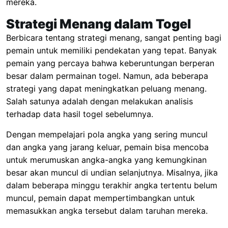
mereka.
Strategi Menang dalam Togel
Berbicara tentang strategi menang, sangat penting bagi
pemain untuk memiliki pendekatan yang tepat. Banyak
pemain yang percaya bahwa keberuntungan berperan
besar dalam permainan togel. Namun, ada beberapa
strategi yang dapat meningkatkan peluang menang.
Salah satunya adalah dengan melakukan analisis
terhadap data hasil togel sebelumnya.
Dengan mempelajari pola angka yang sering muncul
dan angka yang jarang keluar, pemain bisa mencoba
untuk merumuskan angka-angka yang kemungkinan
besar akan muncul di undian selanjutnya. Misalnya, jika
dalam beberapa minggu terakhir angka tertentu belum
muncul, pemain dapat mempertimbangkan untuk
memasukkan angka tersebut dalam taruhan mereka.