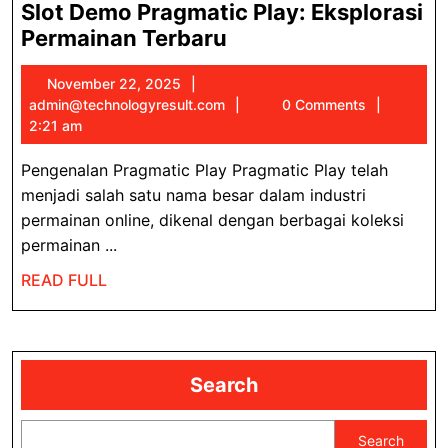
Slot Demo Pragmatic Play: Eksplorasi
Slot
Permainan Terbaru
Demo
November
November 22, 2025
Pragmatic
22,
admin@technologyresult.co
admin@technologyresult.com
0 Comments
Play:
2025
2:21 am
Eksplorasi
Permainan
Pengenalan Pragmatic Play Pragmatic Play telah
Terbaru
menjadi salah satu nama besar dalam industri
permainan online, dikenal dengan berbagai koleksi
permainan ...
READ
READ FULL
FULL
Search
Search