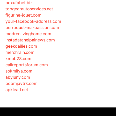
boxufabet.biz
topgearautoservices.net
figurine-jouet.com
your-facebook-address.com
perroquet-ma-passion.com
modrenlivinghome.com
instadatahelpainews.com
geekdailies.com
merchrain.com
kmbb28.com
callreportsforum.com
sokmilya.com
abyluny.com
boomjavtrk.com
apklead.net