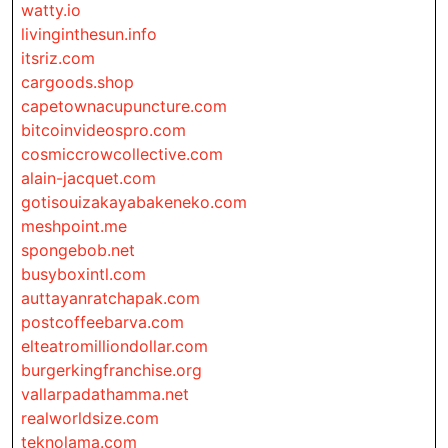
watty.io
livinginthesun.info
itsriz.com
cargoods.shop
capetownacupuncture.com
bitcoinvideospro.com
cosmiccrowcollective.com
alain-jacquet.com
gotisouizakayabakeneko.com
meshpoint.me
spongebob.net
busyboxintl.com
auttayanratchapak.com
postcoffeebarva.com
elteatromilliondollar.com
burgerkingfranchise.org
vallarpadathamma.net
realworldsize.com
teknolama.com