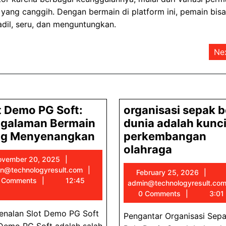
ang canggih. Dengan bermain di platform ini, pemain bisa
dil, seru, dan menguntungkan.
Ne
t Demo PG Soft:
organisasi sepak b
galaman Bermain
dunia adalah kunc
Slot
ng Menyenangkan
perkembangan
Demo
organisas
olahraga
November
ovember 20, 2025
PG
sepak
logyresult.com
20,
admin@technologyresult.com
n@technologyresult.com
Feb
February 25, 2026
Soft:
bola
2025
 Comments
12:45
25,
admin@technologyresult.co
Pengalaman
dunia
20
0 Comments
3:01
Bermain
adalah
Yang
kunci
enalan Slot Demo PG Soft
Pengantar Organisasi Sep