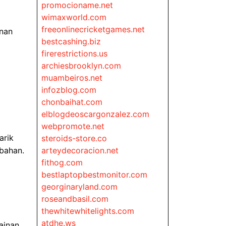
promocioname.net
wimaxworld.com
freeonlinecricketgames.net
anan
bestcashing.biz
firerestrictions.us
archiesbrooklyn.com
muambeiros.net
infozblog.com
chonbaihat.com
elblogdeoscargonzalez.com
webpromote.net
arik
steroids-store.co
mbahan.
arteydecoracion.net
fithog.com
bestlaptopbestmonitor.com
georginaryland.com
roseandbasil.com
thewhitewhitelights.com
atdhe.ws
ainan,