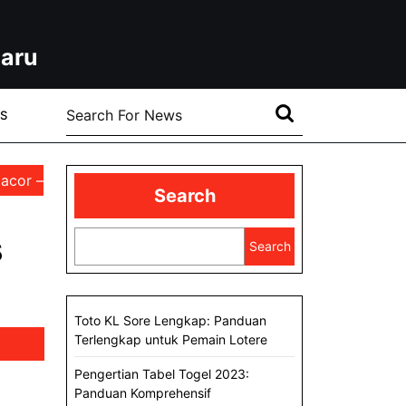
baru
Search
S
for:
acor –
Search
s
Search
Toto KL Sore Lengkap: Panduan
Terlengkap untuk Pemain Lotere
Pengertian Tabel Togel 2023:
Panduan Komprehensif