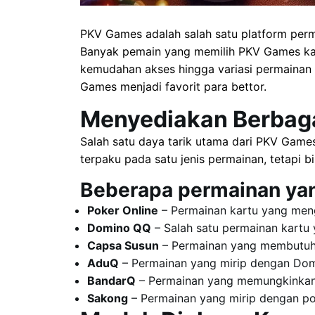
PKV Games adalah salah satu platform perma
Banyak pemain yang memilih PKV Games kar
kemudahan akses hingga variasi permainan
Games menjadi favorit para bettor.
Menyediakan Berbaga
Salah satu daya tarik utama dari PKV Games
terpaku pada satu jenis permainan, tetapi 
Beberapa permainan yan
Poker Online
– Permainan kartu yang meng
Domino QQ
– Salah satu permainan kartu
Capsa Susun
– Permainan yang membutuhk
AduQ
– Permainan yang mirip dengan Domi
BandarQ
– Permainan yang memungkinkan 
Sakong
– Permainan yang mirip dengan pok