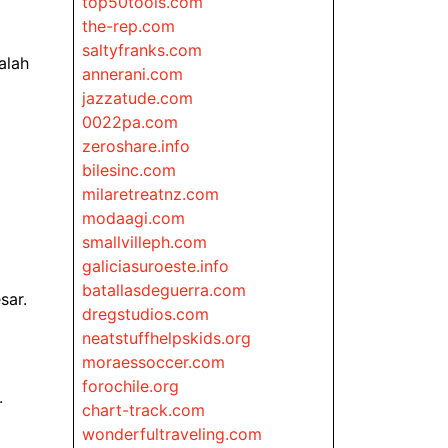
top50tools.com
the-rep.com
saltyfranks.com
alah
annerani.com
jazzatude.com
0022pa.com
zeroshare.info
bilesinc.com
milaretreatnz.com
modaagi.com
smallvilleph.com
galiciasuroeste.info
batallasdeguerra.com
sar.
dregstudios.com
neatstuffhelpskids.org
moraessoccer.com
forochile.org
.
chart-track.com
wonderfultraveling.com