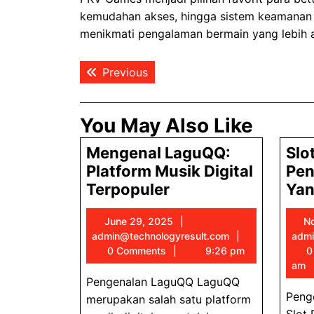
kemudahan akses, hingga sistem keamanan y
menikmati pengalaman bermain yang lebih a
Post
Previous
Previous
navigation
post:
You May Also Like
Mengenal LaguQQ:
Slo
Platform Musik Digital
Pen
Mengenal
Terpopuler
Ya
LaguQQ:
June
June 29, 2025
N
Platform
29,
admin@techno
admin@technologyresult.com
admi
Musik
2025
0 Comments
9:26 pm
0
Digital
am
Terpopuler
Pengenalan LaguQQ LaguQQ
Peng
merupakan salah satu platform