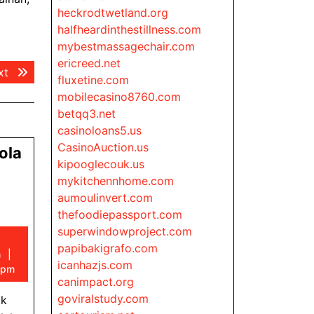
heckrodtwetland.org
halfheardinthestillness.com
mybestmassagechair.com
ericreed.net
Next
xt
fluxetine.com
post:
mobilecasino8760.com
betqq3.net
casinoloans5.us
CasinoAuction.us
ola
kipooglecouk.us
i
mykitchennhome.com
aumoulinvert.com
i
thefoodiepassport.com
superwindowproject.com
ruary
papibakigrafo.com
admin@technologyresult.com
m
icanhazjs.com
26
 pm
canimpact.org
goviralstudy.com
ak