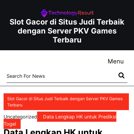
Skip
to
content
Slot Gacor di Situs Judi Terbaik
Skip
dengan Server PKV Games
to
Terbaru
content
Me
Menu
Search
for:
Slot Gacor di Situs Judi Terbaik dengan Server PKV Games
Terbaru
Uncategorized
Data Lengkap HK untuk Prediksi
Togel
Data Lengkap HK untuk