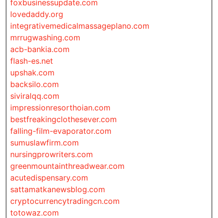
foxbusinessupdate.com
lovedaddy.org
integrativemedicalmassageplano.com
mrrugwashing.com
acb-bankia.com
flash-es.net
upshak.com
backsilo.com
siviralqq.com
impressionresorthoian.com
bestfreakingclothesever.com
falling-film-evaporator.com
sumuslawfirm.com
nursingprowriters.com
greenmountainthreadwear.com
acutedispensary.com
sattamatkanewsblog.com
cryptocurrencytradingcn.com
totowaz.com