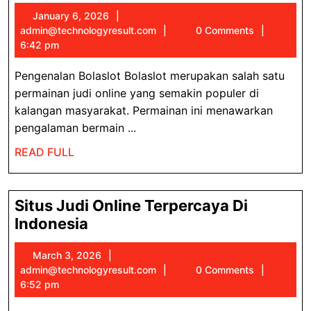
Len
January
January 6, 2026
Ber
6,
admin@technologyresult.co
admin@technologyresult.com
0 Comments
Bola
2026
6:42 pm
Pengenalan Bolaslot Bolaslot merupakan salah satu
permainan judi online yang semakin populer di
kalangan masyarakat. Permainan ini menawarkan
pengalaman bermain ...
READ
READ FULL
FULL
Situs Judi Online Terpercaya Di
Situs
Indonesia
Judi
March
March 3, 2026
Online
3,
admin@technologyresult.co
admin@technologyresult.com
0 Comments
Terpercaya
2026
6:52 pm
Di