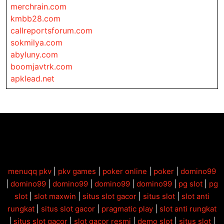
merchrain.com
kmbb28.com
callreportsforum.com
sokmilya.com
abyluny.com
boomjavtrk.com
apklead.net
menuqq pkv
|
pkv games
|
poker online
|
poker
|
domino99
|
domino99
|
domino99
|
domino99
|
domino99
|
pg slot
|
pg
slot
|
slot maxwin
|
situs slot gacor
|
situs slot
|
slot anti
rungkat
|
situs slot gacor
|
pragmatic play
|
slot anti rungkat
|
situs slot gacor
|
slot gacor resmi
|
demo slot
|
situs slot
|