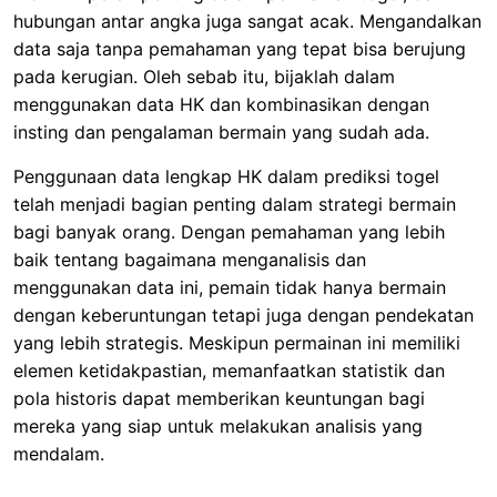
hubungan antar angka juga sangat acak. Mengandalkan
data saja tanpa pemahaman yang tepat bisa berujung
pada kerugian. Oleh sebab itu, bijaklah dalam
menggunakan data HK dan kombinasikan dengan
insting dan pengalaman bermain yang sudah ada.
Penggunaan data lengkap HK dalam prediksi togel
telah menjadi bagian penting dalam strategi bermain
bagi banyak orang. Dengan pemahaman yang lebih
baik tentang bagaimana menganalisis dan
menggunakan data ini, pemain tidak hanya bermain
dengan keberuntungan tetapi juga dengan pendekatan
yang lebih strategis. Meskipun permainan ini memiliki
elemen ketidakpastian, memanfaatkan statistik dan
pola historis dapat memberikan keuntungan bagi
mereka yang siap untuk melakukan analisis yang
mendalam.