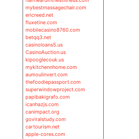
halfheardinthestillness.com
mybestmassagechair.com
ericreed.net
fluxetine.com
mobilecasino8760.com
betqq3.net
casinoloans5.us
CasinoAuction.us
kipooglecouk.us
mykitchennhome.com
aumoulinvert.com
thefoodiepassport.com
superwindowproject.com
papibakigrafo.com
icanhazjs.com
canimpact.org
goviralstudy.com
cartourism.net
apple-cores.com