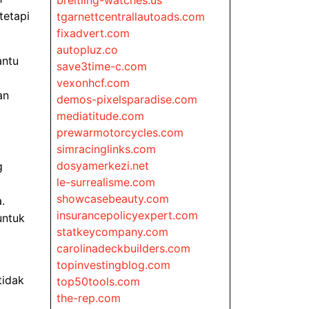
breitling-watches.us
tetapi
tgarnettcentrallautoads.com
fixadvert.com
autopluz.co
antu
save3time-c.com
vexonhcf.com
an
demos-pixelsparadise.com
mediatitude.com
prewarmotorcycles.com
simracinglinks.com
dosyamerkezi.net
g
le-surrealisme.com
showcasebeauty.com
.
insurancepolicyexpert.com
untuk
statkeycompany.com
carolinadeckbuilders.com
topinvestingblog.com
tidak
top50tools.com
the-rep.com