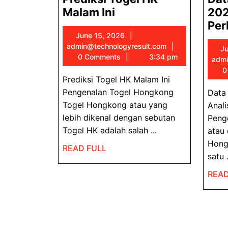
Prediksi
Malam Ini
202
Togel
Pe
June
June 15, 2026
HK
15,
admin@techno
admin@technologyresult.com
Ju
Malam
2026
0 Comments
3:34 pm
admi
Ini
0
Prediksi Togel HK Malam Ini
Pengenalan Togel Hongkong
Data
Togel Hongkong atau yang
Anal
lebih dikenal dengan sebutan
Peng
Togel HK adalah salah ...
atau 
Hong
READ
READ FULL
satu .
FULL
READ