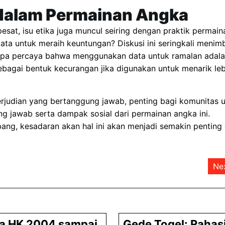
 dalam Permainan Angka
at, isu etika juga muncul seiring dengan praktik permain
ta untuk meraih keuntungan? Diskusi ini seringkali menim
apa percaya bahwa menggunakan data untuk ramalan adala
ebagai bentuk kecurangan jika digunakan untuk menarik leb
erjudian yang bertanggung jawab, penting bagi komunitas 
jawab serta dampak sosial dari permainan angka ini.
ng, kesadaran akan hal ini akan menjadi semakin penting 
Ne
a HK 2004 sampai
Gede Togel: Rahas