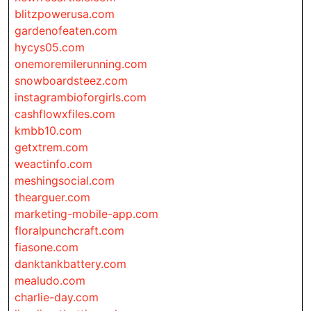
blitzpowerusa.com
gardenofeaten.com
hycys05.com
onemoremilerunning.com
snowboardsteez.com
instagrambioforgirls.com
cashflowxfiles.com
kmbb10.com
getxtrem.com
weactinfo.com
meshingsocial.com
thearguer.com
marketing-mobile-app.com
floralpunchcraft.com
fiasone.com
danktankbattery.com
mealudo.com
charlie-day.com