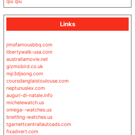
qiu qiu
Links
jimsfamousbbq.com
libertywalk-usa.com
australiamovie.net
gizmobird.co.uk
mp3djsong.com
coursdanglaistoulouse.com
neptunuslex.com
auguri-di-natale.info
michelewatch.us
omega--watches.us
breitling-watches.us
tgarnettcentrallautoads.com
fixadvert.com