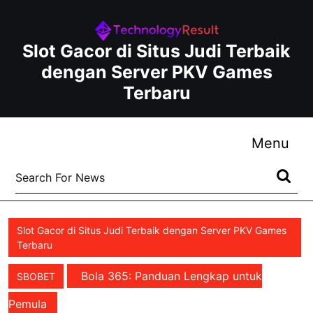
Skip
to
content
Slot Gacor di Situs Judi Terbaik
Skip
dengan Server PKV Games
to
Terbaru
content
Me
Menu
Search
for:
Slot Gacor di Situs Judi Terbaik dengan Server PKV Games
Terbaru
Bola 365: Panduan Lengkap untuk
SBOBET
Pemula