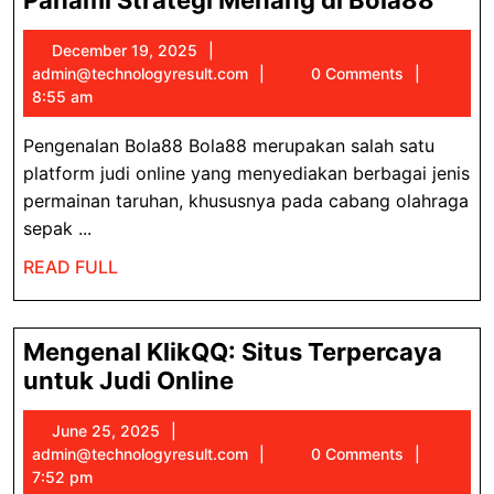
Pahami Strategi Menang di Bola88
Strat
December
December 19, 2025
Men
19,
admin@technologyresult.co
admin@technologyresult.com
0 Comments
di
2025
8:55 am
Bola
Pengenalan Bola88 Bola88 merupakan salah satu
platform judi online yang menyediakan berbagai jenis
permainan taruhan, khususnya pada cabang olahraga
sepak ...
READ
READ FULL
FULL
Mengenal KlikQQ: Situs Terpercaya
Mengenal
untuk Judi Online
KlikQQ:
June
June 25, 2025
Situs
25,
admin@technologyresult.co
admin@technologyresult.com
0 Comments
Terpercaya
2025
7:52 pm