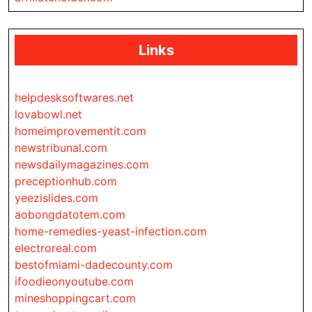
Links
helpdesksoftwares.net
lovabowl.net
homeimprovementit.com
newstribunal.com
newsdailymagazines.com
preceptionhub.com
yeezislides.com
aobongdatotem.com
home-remedies-yeast-infection.com
electroreal.com
bestofmiami-dadecounty.com
ifoodieonyoutube.com
mineshoppingcart.com