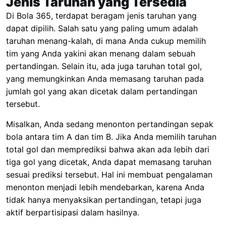
Jenis Taruhan yang Tersedia
Di Bola 365, terdapat beragam jenis taruhan yang
dapat dipilih. Salah satu yang paling umum adalah
taruhan menang-kalah, di mana Anda cukup memilih
tim yang Anda yakini akan menang dalam sebuah
pertandingan. Selain itu, ada juga taruhan total gol,
yang memungkinkan Anda memasang taruhan pada
jumlah gol yang akan dicetak dalam pertandingan
tersebut.
Misalkan, Anda sedang menonton pertandingan sepak
bola antara tim A dan tim B. Jika Anda memilih taruhan
total gol dan memprediksi bahwa akan ada lebih dari
tiga gol yang dicetak, Anda dapat memasang taruhan
sesuai prediksi tersebut. Hal ini membuat pengalaman
menonton menjadi lebih mendebarkan, karena Anda
tidak hanya menyaksikan pertandingan, tetapi juga
aktif berpartisipasi dalam hasilnya.