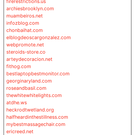
firerestrictions.us
archiesbrooklyn.com
muambeiros.net
infozblog.com
chonbaihat.com
elblogdeoscargonzalez.com
webpromote.net
steroids-store.co
arteydecoracion.net
fithog.com
bestlaptopbestmonitor.com
georginaryland.com
roseandbasil.com
thewhitewhitelights.com
atdhe.ws
heckrodtwetland.org
halfheardinthestillness.com
mybestmassagechair.com
ericreed.net