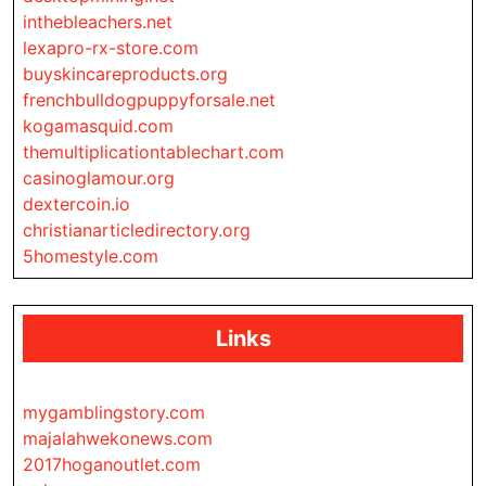
inthebleachers.net
lexapro-rx-store.com
buyskincareproducts.org
frenchbulldogpuppyforsale.net
kogamasquid.com
themultiplicationtablechart.com
casinoglamour.org
dextercoin.io
christianarticledirectory.org
5homestyle.com
Links
mygamblingstory.com
majalahwekonews.com
2017hoganoutlet.com