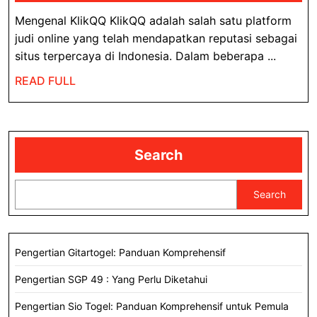
untuk
Judi
Mengenal KlikQQ KlikQQ adalah salah satu platform
Online
judi online yang telah mendapatkan reputasi sebagai
situs terpercaya di Indonesia. Dalam beberapa ...
READ
READ FULL
FULL
Search
Search
Pengertian Gitartogel: Panduan Komprehensif
Pengertian SGP 49 : Yang Perlu Diketahui
Pengertian Sio Togel: Panduan Komprehensif untuk Pemula