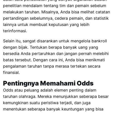
penelitian mendalam tentang tim dan pemain sebelum
melakukan taruhan. Misalnya, Anda bisa melihat catatan
pertandingan sebelumnya, cedera pemain, dan statistik
lainnya untuk membuat keputusan yang lebih
terinformasi.
Selain itu, sangat disarankan untuk mengelola bankroll
dengan bijak. Tentukan berapa banyak uang yang
bersedia Anda pertaruhkan dan jangan pernah melebihi
batas tersebut. Dengan cara ini, Anda bisa menikmati
pengalaman taruhan tanpa merasa tertekan secara
finansial.
Pentingnya Memahami Odds
Odds atau peluang adalah elemen penting dalam
taruhan olahraga. Mereka menunjukkan seberapa besar
kemungkinan suatu peristiwa terjadi, dan juga
menentukan seberapa banyak keuntungan yang bisa