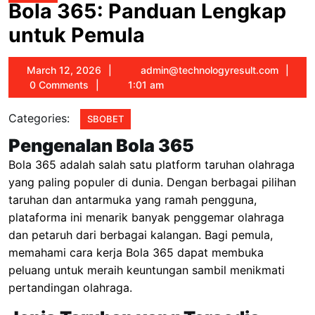
Bola 365: Panduan Lengkap
untuk Pemula
March
ad
March 12, 2026
admin@technologyresult.com
12,
0 Comments
1:01 am
2026
Categories:
SBOBET
Pengenalan Bola 365
Bola 365 adalah salah satu platform taruhan olahraga
yang paling populer di dunia. Dengan berbagai pilihan
taruhan dan antarmuka yang ramah pengguna,
plataforma ini menarik banyak penggemar olahraga
dan petaruh dari berbagai kalangan. Bagi pemula,
memahami cara kerja Bola 365 dapat membuka
peluang untuk meraih keuntungan sambil menikmati
pertandingan olahraga.